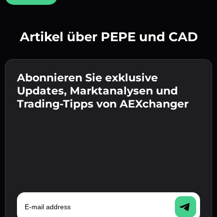
Artikel über PEPE und CAD
Erstelle ein starkes Passwort 👉 fahre mit der
Verifizierung fort.
Abonnieren Sie exklusive
Gib deine Krypto-Wallet-Adresse ein 👉 fahre
Sende die Einzahlung 👉 erhalte Krypto oder
mit dem nächsten Schritt fort.
Updates, Marktanalysen und
Fiat in deiner Wallet.
Bestätige deine Identität 👉 fahre mit dem
Trading-Tipps von AEXchanger
letzten Schritt fort.
E-mail address