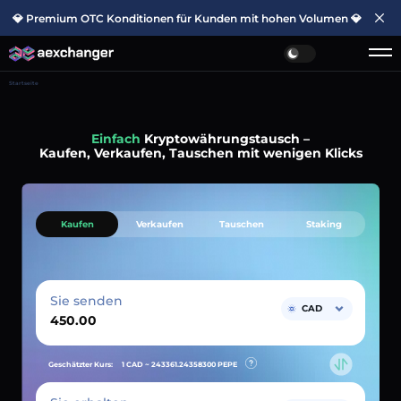
💎 Premium OTC Konditionen für Kunden mit hohen Volumen 💎
Startseite
Einfach
Kryptowährungstausch –
Kaufen, Verkaufen, Tauschen mit wenigen Klicks
Kaufen
Verkaufen
Tauschen
Staking
Sie senden
CAD
Geschätzter Kurs:
1 CAD ~
243361.24358300
PEPE