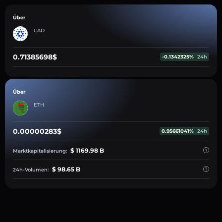
Über
CAD
0.71385698$
-0.1342325%
24h
Über
ETH
0.00000283$
0.95661041%
24h
$ 1169.98 B
Marktkapitalisierung:
$ 98.65 B
24h-Volumen: