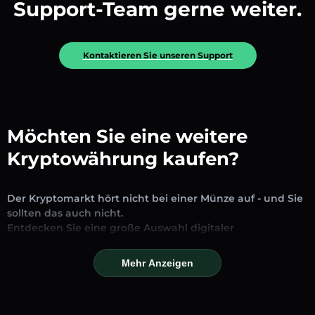
Support-Team gerne weiter.
Kontaktieren Sie unseren Support
Möchten Sie eine weitere
Kryptowährung kaufen?
Der Kryptomarkt hört nicht bei einer Münze auf - und Sie
sollten das auch nicht.
Entdecken Sie eine große Auswahl digitaler
Vermögenswerte, die auf unserer Plattform zum
Austausch und Handel verfügbar sind. Ob etablierte
Mehr Anzeigen
Stablecoins, vielversprechende Altcoins oder trendige
neue Token – Sie finden alles an einem Ort.
Unsere Markseite bietet Echtzeitpreise, detaillierte Charts