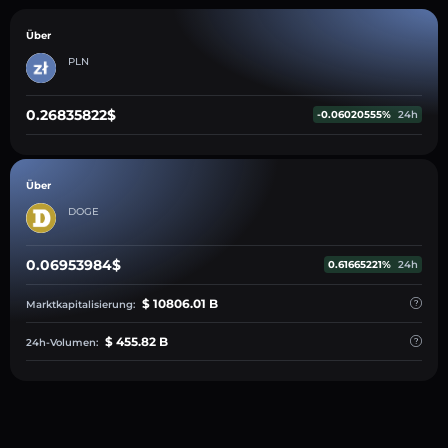
Über
PLN
0.26835822$
-0.06020555%
24h
Über
DOGE
0.06953984$
0.61665221%
24h
$ 10806.01 B
Marktkapitalisierung:
$ 455.82 B
24h-Volumen: