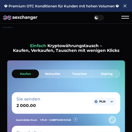
💎 Premium OTC Konditionen für Kunden mit hohen Volumen 💎
Startseite
Einfach
Kryptowährungstausch –
Kaufen, Verkaufen, Tauschen mit wenigen Klicks
Kaufen
Verkaufen
Tauschen
Staking
Sie senden
PLN
Geschätzter Kurs:
1 PLN ~
3.68873200
DOGE