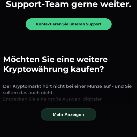
Support-Team gerne weiter.
Kontaktieren Sie unseren Support
Möchten Sie eine weitere
Kryptowährung kaufen?
Der Kryptomarkt hört nicht bei einer Münze auf - und Sie
sollten das auch nicht.
Entdecken Sie eine große Auswahl digitaler
Vermögenswerte, die auf unserer Plattform zum
Austausch und Handel verfügbar sind. Ob etablierte
Mehr Anzeigen
Stablecoins, vielversprechende Altcoins oder trendige
neue Token – Sie finden alles an einem Ort.
Unsere Markseite bietet Echtzeitpreise, detaillierte Charts