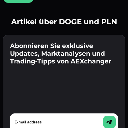
Artikel über DOGE und PLN
Erstelle ein starkes Passwort 👉 fahre mit der
Verifizierung fort.
Abonnieren Sie exklusive
Gib deine Krypto-Wallet-Adresse ein 👉 fahre
Sende die Einzahlung 👉 erhalte Krypto oder
mit dem nächsten Schritt fort.
Updates, Marktanalysen und
Fiat in deiner Wallet.
Bestätige deine Identität 👉 fahre mit dem
Trading-Tipps von AEXchanger
letzten Schritt fort.
E-mail address