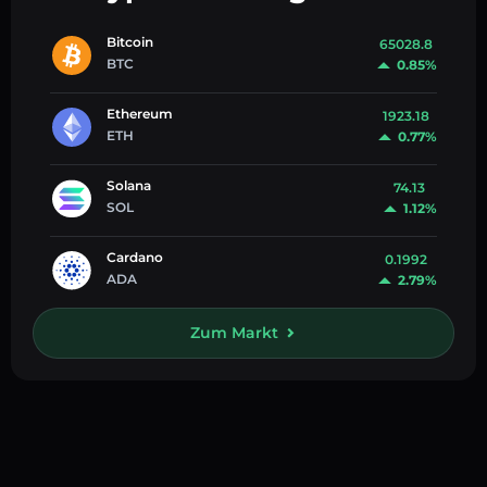
Bitcoin
65028.8
BTC
0.85%
Ethereum
1923.18
ETH
0.77%
Solana
74.13
SOL
1.12%
Cardano
0.1992
ADA
2.79%
Zum Markt