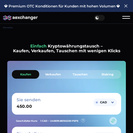
💎 Premium OTC Konditionen für Kunden mit hohen Volumen 💎
Startseite
Einfach
Kryptowährungstausch –
Kaufen, Verkaufen, Tauschen mit wenigen Klicks
Kaufen
Verkaufen
Tauschen
Staking
Sie senden
CAD
Geschätzter Kurs:
1 CAD ~
240699.86156200
PEPE