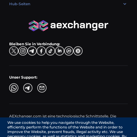
USD → BTC
PLN → ETH
Hub-Seiten
LTC → EUR
USDC (USDC) umtauschen
PLN → LTC
EUR → BNB
Verkaufspaare
TRX → EUR
CZK → BNB (BSC)
USD → XRP
Kaufpaare
ADA → EUR
DKK → DOGE
Tauschpaare
TON → EUR
USD → ADA
Bleiben Sie in Verbindung:
TRY → TON
Unser Support:
AEXchanger.com ist eine technologische Schnittstelle. Die
Umtauschdienste werden von autorisierten Drittanbietern
We use cookies to help you navigate through the Website,
bereitgestellt.
efficiently perform the functions of the Website and in order to
Dienstleistungen in Kanada werden von REMITTIX GLOBAL
improve the Website, prevent frauds, illegal activity etc. We use
CORPORATION erbracht, einem in Kanada registrierten
necessary cookies, as well as statistics and marketing cookies. By