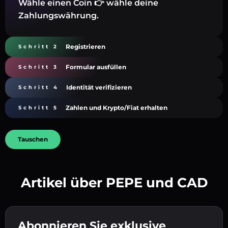
Wähle einen Coin 👉 wähle deine
Zahlungswährung.
Registrieren
Schritt 2
Formular ausfüllen
Schritt 3
Identität verifizieren
Schritt 4
Zahlen und Krypto/Fiat erhalten
Schritt 5
Tauschen
Artikel über PEPE und CAD
Erstelle ein starkes Passwort 👉 fahre mit der
Verifizierung fort.
Abonnieren Sie exklusive
Gib deine Krypto-Wallet-Adresse ein 👉 fahre
Sende die Einzahlung 👉 erhalte Krypto oder