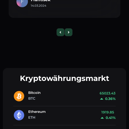
F
14.03.2024
Kryptowährungsmarkt
Bitcoin
65023.43
BTC
0.36%
Ethereum
1919.85
ETH
0.41%