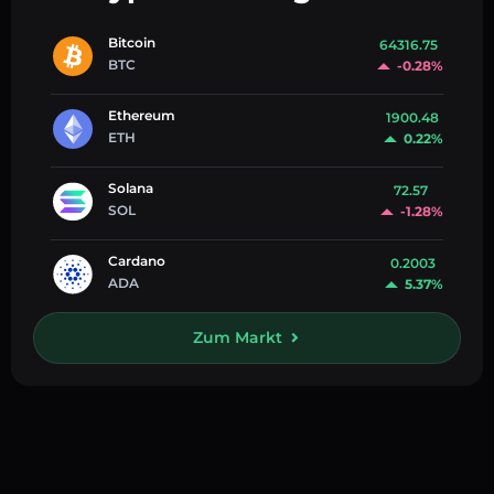
Bitcoin
64316.75
BTC
-0.28%
Ethereum
1900.48
ETH
0.22%
Solana
72.57
SOL
-1.28%
Cardano
0.2003
ADA
5.37%
Zum Markt