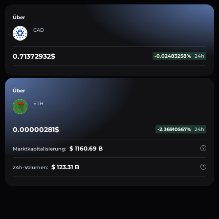
Über
CAD
0.71372932$
-0.02483258%
24h
Über
ETH
0.00000281$
-2.36910567%
24h
$ 1160.69 B
Marktkapitalisierung:
$ 123.31 B
24h-Volumen: