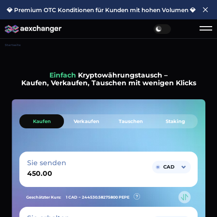
💎 Premium OTC Konditionen für Kunden mit hohen Volumen 💎
Startseite
Einfach
Kryptowährungstausch –
Kaufen, Verkaufen, Tauschen mit wenigen Klicks
Kaufen
Verkaufen
Tauschen
Staking
Sie senden
CAD
Geschätzter Kurs:
1 CAD ~
244530.58275800
PEPE