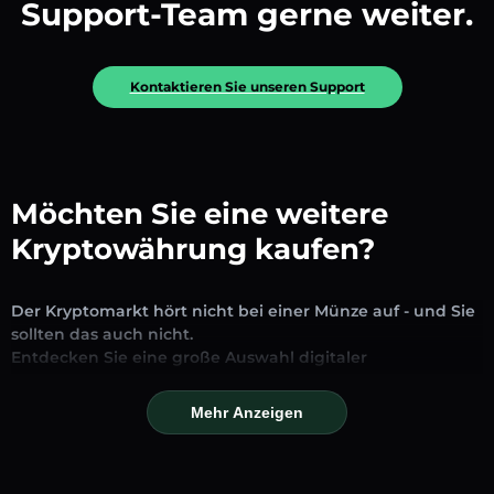
Support-Team gerne weiter.
Kontaktieren Sie unseren Support
Möchten Sie eine weitere
Kryptowährung kaufen?
Der Kryptomarkt hört nicht bei einer Münze auf - und Sie
sollten das auch nicht.
Entdecken Sie eine große Auswahl digitaler
Vermögenswerte, die auf unserer Plattform zum
Austausch und Handel verfügbar sind. Ob etablierte
Mehr Anzeigen
Stablecoins, vielversprechende Altcoins oder trendige
neue Token – Sie finden alles an einem Ort.
Unsere Markseite bietet Echtzeitpreise, detaillierte Charts