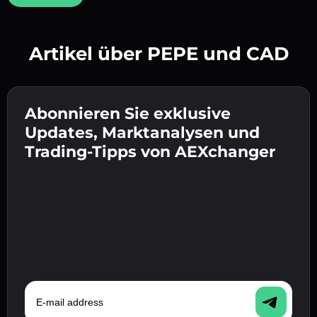
Artikel über PEPE und CAD
Erstelle ein starkes Passwort 👉 fahre mit der
Verifizierung fort.
Abonnieren Sie exklusive
Gib deine Krypto-Wallet-Adresse ein 👉 fahre
Sende die Einzahlung 👉 erhalte Krypto oder
mit dem nächsten Schritt fort.
Updates, Marktanalysen und
Fiat in deiner Wallet.
Bestätige deine Identität 👉 fahre mit dem
Trading-Tipps von AEXchanger
letzten Schritt fort.
E-mail address