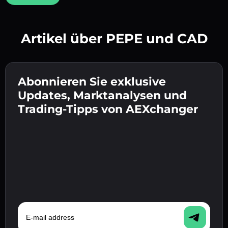
Artikel über PEPE und CAD
Erstelle ein starkes Passwort 👉 fahre mit der
Verifizierung fort.
Abonnieren Sie exklusive
Gib deine Krypto-Wallet-Adresse ein 👉 fahre
Sende die Einzahlung 👉 erhalte Krypto oder
mit dem nächsten Schritt fort.
Updates, Marktanalysen und
Fiat in deiner Wallet.
Bestätige deine Identität 👉 fahre mit dem
Trading-Tipps von AEXchanger
letzten Schritt fort.
E-mail address