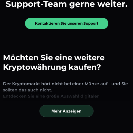
Support-Team gerne weiter.
Kontaktieren Sie unseren Support
Möchten Sie eine weitere
Kryptowährung kaufen?
Der Kryptomarkt hört nicht bei einer Münze auf - und Sie
sollten das auch nicht.
Entdecken Sie eine große Auswahl digitaler
Vermögenswerte, die auf unserer Plattform zum
Austausch und Handel verfügbar sind. Ob etablierte
Mehr Anzeigen
Stablecoins, vielversprechende Altcoins oder trendige
neue Token – Sie finden alles an einem Ort.
Unsere Markseite bietet Echtzeitpreise, detaillierte Charts