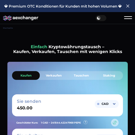
💎 Premium OTC Konditionen für Kunden mit hohen Volumen 💎
Startseite
Einfach
Kryptowährungstausch –
Kaufen, Verkaufen, Tauschen mit wenigen Klicks
Kaufen
Verkaufen
Tauschen
Staking
Sie senden
CAD
Geschätzter Kurs:
1 CAD ~
241544.42247900
PEPE