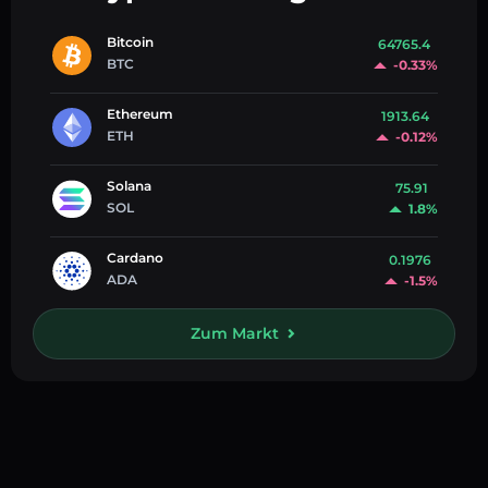
Bitcoin
64765.4
BTC
-0.33%
Ethereum
1913.64
ETH
-0.12%
Solana
75.91
SOL
1.8%
Cardano
0.1976
ADA
-1.5%
Zum Markt