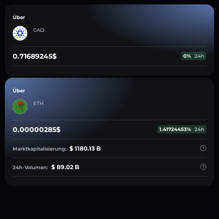
Über
CAD
0.71689245$
0%
24h
Über
ETH
0.00000285$
1.41724453%
24h
$ 1180.13 B
Marktkapitalisierung:
$ 89.02 B
24h-Volumen: