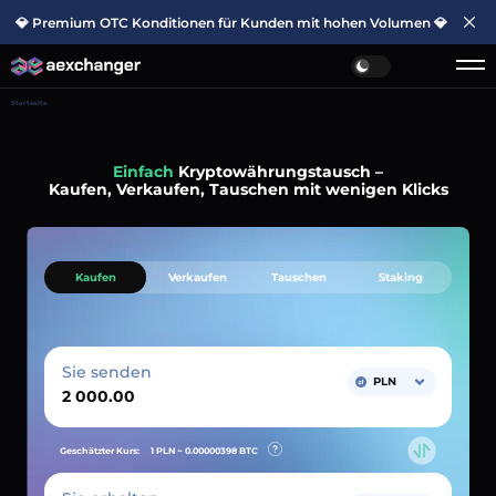
💎 Premium OTC Konditionen für Kunden mit hohen Volumen 💎
Startseite
Einfach
Kryptowährungstausch –
Kaufen, Verkaufen, Tauschen mit wenigen Klicks
Kaufen
Verkaufen
Tauschen
Staking
Sie senden
PLN
Geschätzter Kurs:
1 PLN ~
0.00000398
BTC