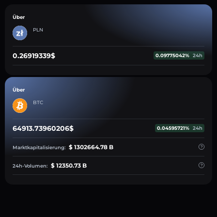
Über
PLN
0.26919339$
0.09775042%
24h
Über
BTC
64913.73960206$
0.04595721%
24h
$ 1302664.78 B
Marktkapitalisierung:
$ 12350.73 B
24h-Volumen: