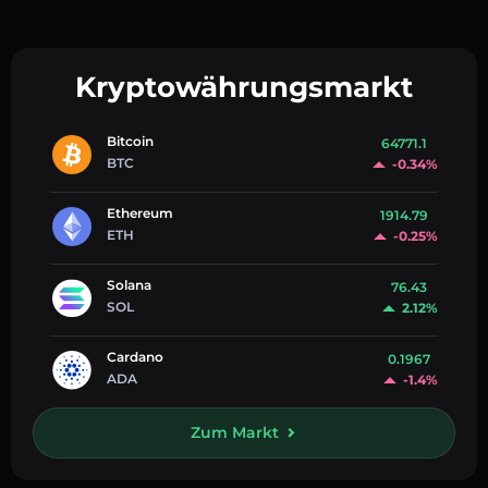
Kryptowährungsmarkt
Bitcoin
64771.1
BTC
-0.34%
Ethereum
1914.79
ETH
-0.25%
Solana
76.43
SOL
2.12%
Cardano
0.1967
ADA
-1.4%
Zum Markt