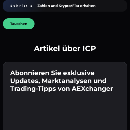
Zahlen und Krypto/Fiat erhalten
Schritt 5
Tauschen
Artikel über ICP
Erstelle ein starkes Passwort 👉 fahre mit der
Verifizierung fort.
Abonnieren Sie exklusive
Gib deine Krypto-Wallet-Adresse ein 👉 fahre
Sende die Einzahlung 👉 erhalte Krypto oder
mit dem nächsten Schritt fort.
Updates, Marktanalysen und
Fiat in deiner Wallet.
Bestätige deine Identität 👉 fahre mit dem
Trading-Tipps von AEXchanger
letzten Schritt fort.