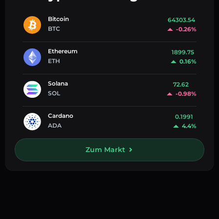
Bitcoin
64303.54
BTC
-0.26%
Ethereum
1899.75
ETH
0.16%
Solana
72.62
SOL
-0.98%
Cardano
0.1991
ADA
4.4%
Zum Markt