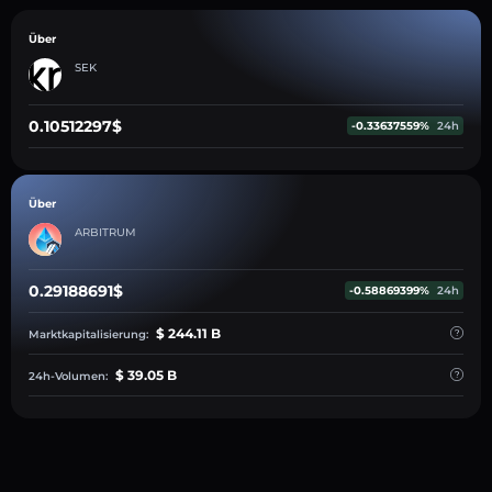
Über
SEK
0.10512297$
-0.33637559%
24h
Über
ARBITRUM
0.29188691$
-0.58869399%
24h
$ 244.11 B
Marktkapitalisierung:
$ 39.05 B
24h-Volumen: