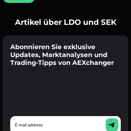
Artikel über LDO und SEK
Erstelle ein starkes Passwort 👉 fahre mit der
Verifizierung fort.
Abonnieren Sie exklusive
Gib deine Krypto-Wallet-Adresse ein 👉 fahre
Sende die Einzahlung 👉 erhalte Krypto oder
mit dem nächsten Schritt fort.
Updates, Marktanalysen und
Fiat in deiner Wallet.
Bestätige deine Identität 👉 fahre mit dem
Trading-Tipps von AEXchanger
letzten Schritt fort.
E-mail address