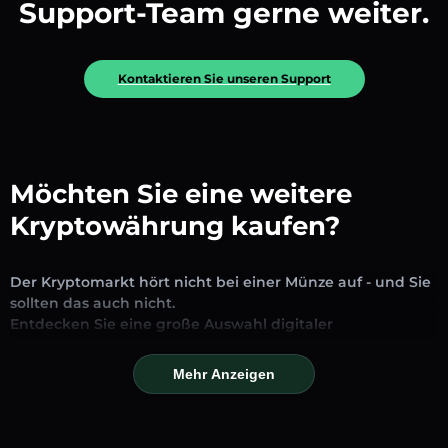
Support-Team gerne weiter.
Kontaktieren Sie unseren Support
Möchten Sie eine weitere
Kryptowährung kaufen?
Der Kryptomarkt hört nicht bei einer Münze auf - und Sie
sollten das auch nicht.
Entdecken Sie eine große Auswahl digitaler
Vermögenswerte, die auf unserer Plattform zum
Austausch und Handel verfügbar sind. Ob etablierte
Mehr Anzeigen
Stablecoins, vielversprechende Altcoins oder trendige
neue Token – Sie finden alles an einem Ort.
Unsere Markseite bietet Echtzeitpreise, detaillierte Charts