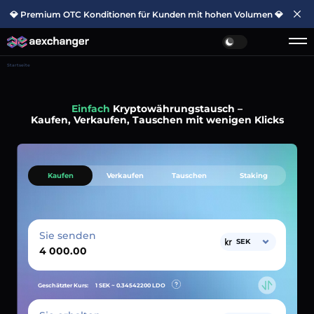
💎 Premium OTC Konditionen für Kunden mit hohen Volumen 💎
Startseite
Einfach
Kryptowährungstausch –
Kaufen, Verkaufen, Tauschen mit wenigen Klicks
Kaufen
Verkaufen
Tauschen
Staking
Sie senden
SEK
Geschätzter Kurs:
1 SEK ~
0.34542200
LDO