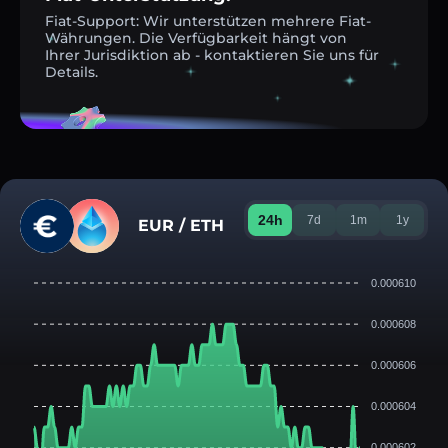
Fiat-Support: Wir unterstützen mehrere Fiat-
Währungen. Die Verfügbarkeit hängt von
Ihrer Jurisdiktion ab - kontaktieren Sie uns für
Details.
24h
7d
1m
1y
EUR / ETH
0.000610
0.000608
0.000606
0.000604
0.000602