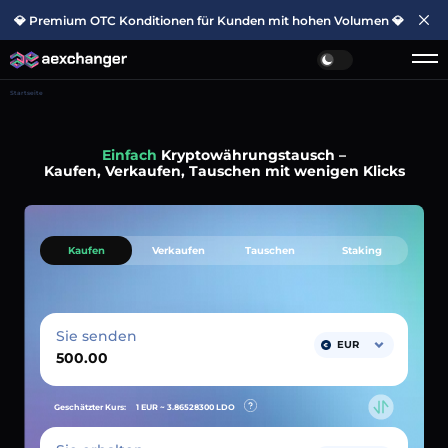
💎 Premium OTC Konditionen für Kunden mit hohen Volumen 💎
Startseite
Einfach
Kryptowährungstausch –
Kaufen, Verkaufen, Tauschen mit wenigen Klicks
Kaufen
Verkaufen
Tauschen
Staking
Sie senden
EUR
Geschätzter Kurs:
1 EUR ~
3.86528300
LDO