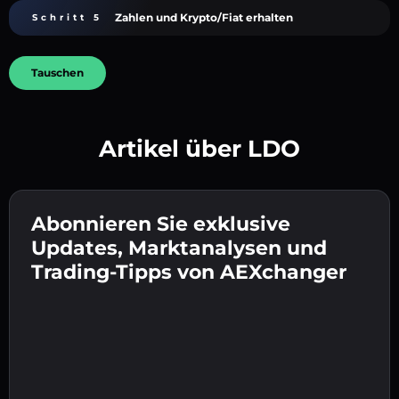
Zahlen und Krypto/Fiat erhalten
Schritt 5
Tauschen
Artikel über LDO
Erstelle ein starkes Passwort 👉 fahre mit der
Verifizierung fort.
Abonnieren Sie exklusive
Gib deine Krypto-Wallet-Adresse ein 👉 fahre
Sende die Einzahlung 👉 erhalte Krypto oder
mit dem nächsten Schritt fort.
Updates, Marktanalysen und
Fiat in deiner Wallet.
Bestätige deine Identität 👉 fahre mit dem
Trading-Tipps von AEXchanger
letzten Schritt fort.