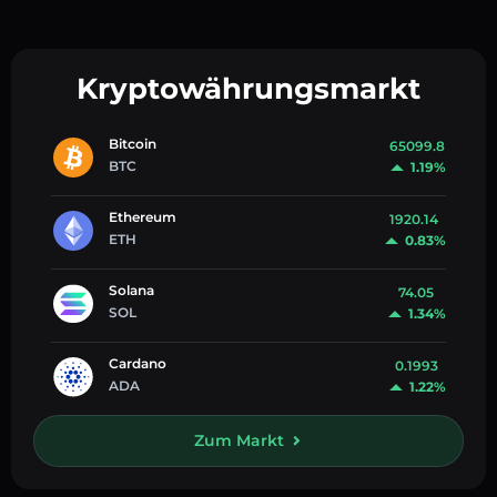
Kryptowährungsmarkt
Bitcoin
65099.8
BTC
1.19%
Ethereum
1920.14
ETH
0.83%
Solana
74.05
SOL
1.34%
Cardano
0.1993
ADA
1.22%
Zum Markt