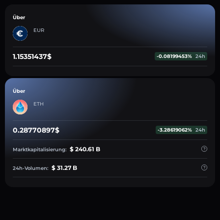
Über
EUR
1.15351437$
-0.08199453%
24h
Über
ETH
0.28770897$
-3.28619062%
24h
$ 240.61 B
Marktkapitalisierung:
$ 31.27 B
24h-Volumen: