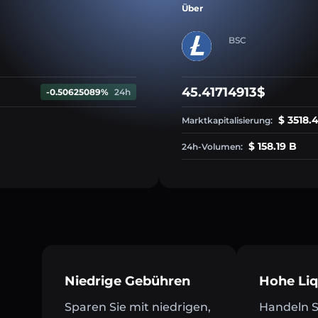
Über
BSC
45.41714913$
-0.50625089%
24h
$ 3518.
Marktkapitalisierung:
$ 158.19 B
24h-Volumen:
Niedrige Gebühren
Hohe Liq
Sparen Sie mit niedrigen,
Handeln Si