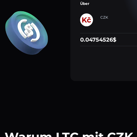
Über
CZK
0.04754526$
Warum LTC mit CZK