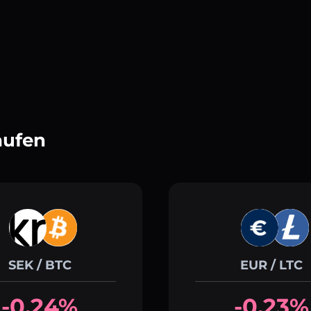
aufen
SEK / BTC
EUR / LTC
-0.24%
-0.23%