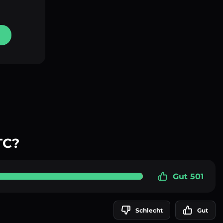
TC?
Gut 501
Schlecht
Gut