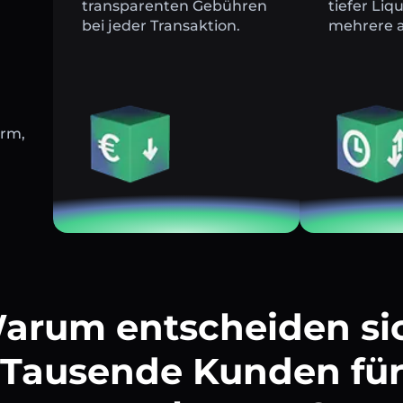
transparenten Gebühren
tiefer Liq
bei jeder Transaktion.
mehrere a
orm,
arum entscheiden si
Tausende Kunden fü