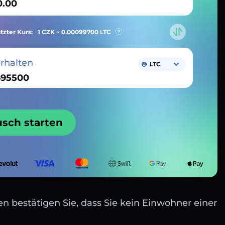
tzter Kurs:
1 CZK ~
0.00099700
LTC
erhalten
LTC
usch starten
n bestätigen Sie, dass Sie kein Einwohner einer