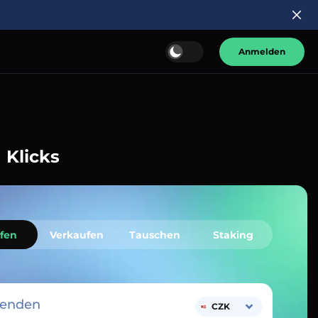
Anmelden
 Klicks
fen
Verkaufen
Tauschen
Staking
senden
CZK