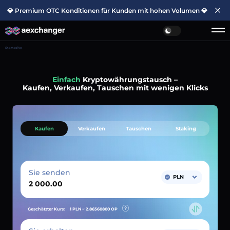
💎 Premium OTC Konditionen für Kunden mit hohen Volumen 💎
Startseite
Einfach
Kryptowährungstausch –
Kaufen, Verkaufen, Tauschen mit wenigen Klicks
Kaufen
Verkaufen
Tauschen
Staking
Sie senden
PLN
Geschätzter Kurs:
1 PLN ~
2.86560800
OP