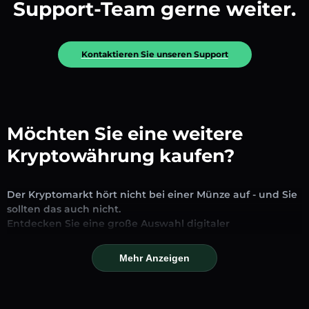
Support-Team gerne weiter.
Kontaktieren Sie unseren Support
Möchten Sie eine weitere
Kryptowährung kaufen?
Der Kryptomarkt hört nicht bei einer Münze auf - und Sie
sollten das auch nicht.
Entdecken Sie eine große Auswahl digitaler
Vermögenswerte, die auf unserer Plattform zum
Austausch und Handel verfügbar sind. Ob etablierte
Mehr Anzeigen
Stablecoins, vielversprechende Altcoins oder trendige
neue Token – Sie finden alles an einem Ort.
Unsere Markseite bietet Echtzeitpreise, detaillierte Charts