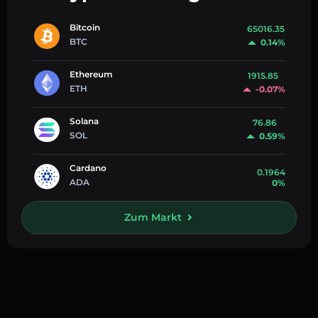
Bitcoin
65016.35
BTC
0.14%
Ethereum
1915.85
ETH
-0.07%
Solana
76.86
SOL
0.59%
Cardano
0.1964
ADA
0%
Zum Markt