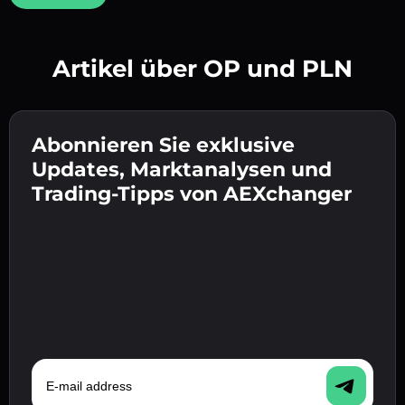
Artikel über OP und PLN
Erstelle ein starkes Passwort 👉 fahre mit der
Verifizierung fort.
Abonnieren Sie exklusive
Gib deine Krypto-Wallet-Adresse ein 👉 fahre
Sende die Einzahlung 👉 erhalte Krypto oder
mit dem nächsten Schritt fort.
Updates, Marktanalysen und
Fiat in deiner Wallet.
Bestätige deine Identität 👉 fahre mit dem
Trading-Tipps von AEXchanger
letzten Schritt fort.
E-mail address