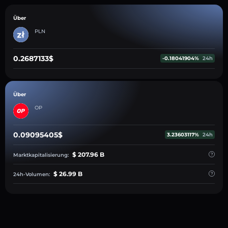
Über
PLN
0.2687133$
-0.18041904%
24h
Über
OP
0.09095405$
3.23603117%
24h
$ 207.96 B
Marktkapitalisierung:
$ 26.99 B
24h-Volumen: