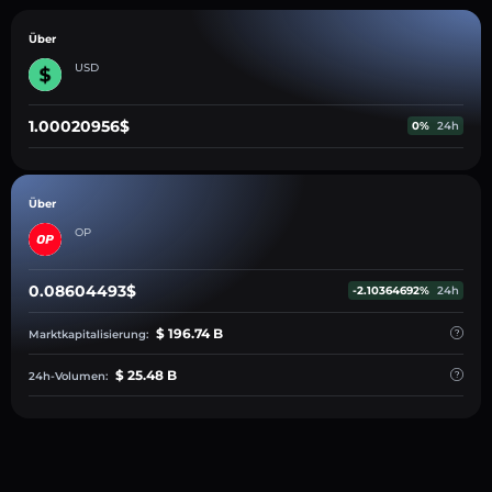
Über
USD
1.00020956$
0%
24h
Über
OP
0.08604493$
-2.10364692%
24h
$ 196.74 B
Marktkapitalisierung:
$ 25.48 B
24h-Volumen: