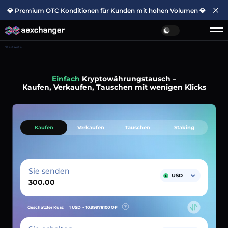
💎 Premium OTC Konditionen für Kunden mit hohen Volumen 💎
Startseite
Einfach
Kryptowährungstausch –
Kaufen, Verkaufen, Tauschen mit wenigen Klicks
Kaufen
Verkaufen
Tauschen
Staking
Sie senden
USD
Geschätzter Kurs:
1 USD ~
10.99978100
OP