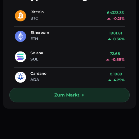
Bitcoin
64323.33
BTC
-0.21%
Ethereum
1901.81
ETH
0.36%
Solana
72.68
SOL
-0.89%
Cardano
0.1989
ADA
4.25%
Zum Markt