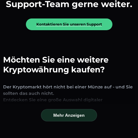
Support-Team gerne weiter.
Kontaktieren Sie unseren Support
Möchten Sie eine weitere
Kryptowährung kaufen?
Der Kryptomarkt hört nicht bei einer Münze auf - und Sie
sollten das auch nicht.
Entdecken Sie eine große Auswahl digitaler
Vermögenswerte, die auf unserer Plattform zum
Austausch und Handel verfügbar sind. Ob etablierte
Mehr Anzeigen
Stablecoins, vielversprechende Altcoins oder trendige
neue Token – Sie finden alles an einem Ort.
Unsere Markseite bietet Echtzeitpreise, detaillierte Charts