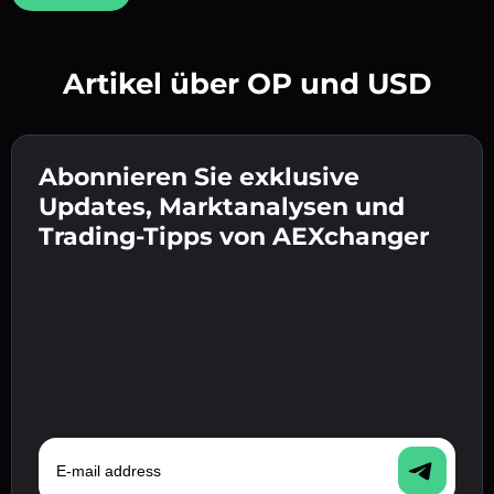
Artikel über OP und USD
Erstelle ein starkes Passwort 👉 fahre mit der
Verifizierung fort.
Abonnieren Sie exklusive
Gib deine Krypto-Wallet-Adresse ein 👉 fahre
Sende die Einzahlung 👉 erhalte Krypto oder
mit dem nächsten Schritt fort.
Updates, Marktanalysen und
Fiat in deiner Wallet.
Bestätige deine Identität 👉 fahre mit dem
Trading-Tipps von AEXchanger
letzten Schritt fort.
E-mail address