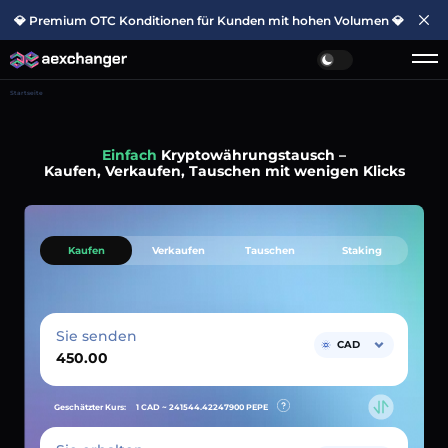
💎 Premium OTC Konditionen für Kunden mit hohen Volumen 💎
Startseite
Einfach
Kryptowährungstausch –
Kaufen, Verkaufen, Tauschen mit wenigen Klicks
Kaufen
Verkaufen
Tauschen
Staking
Sie senden
CAD
Geschätzter Kurs:
1 CAD ~
241544.42247900
PEPE