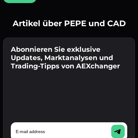
Artikel über PEPE und CAD
Erstelle ein starkes Passwort 👉 fahre mit der
Verifizierung fort.
Abonnieren Sie exklusive
Gib deine Krypto-Wallet-Adresse ein 👉 fahre
Sende die Einzahlung 👉 erhalte Krypto oder
mit dem nächsten Schritt fort.
Updates, Marktanalysen und
Fiat in deiner Wallet.
Bestätige deine Identität 👉 fahre mit dem
Trading-Tipps von AEXchanger
letzten Schritt fort.
E-mail address