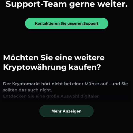
Support-Team gerne weiter.
Kontaktieren Sie unseren Support
Möchten Sie eine weitere
Kryptowährung kaufen?
Der Kryptomarkt hört nicht bei einer Münze auf - und Sie
sollten das auch nicht.
Entdecken Sie eine große Auswahl digitaler
Vermögenswerte, die auf unserer Plattform zum
Austausch und Handel verfügbar sind. Ob etablierte
Mehr Anzeigen
Stablecoins, vielversprechende Altcoins oder trendige
neue Token – Sie finden alles an einem Ort.
Unsere Markseite bietet Echtzeitpreise, detaillierte Charts