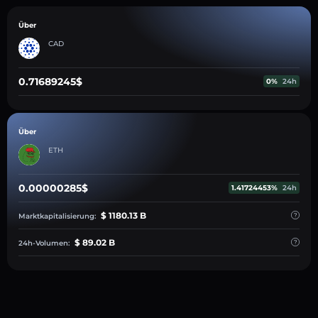
Über
CAD
0.71689245$
0%
24h
Über
ETH
0.00000285$
1.41724453%
24h
$ 1180.13 B
Marktkapitalisierung:
$ 89.02 B
24h-Volumen: