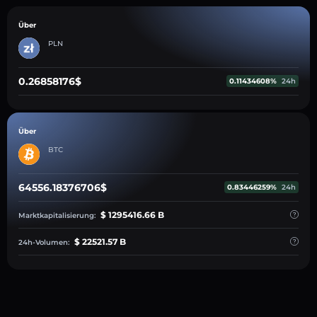
Über
PLN
0.26858176$
0.11434608%
24h
Über
BTC
64556.18376706$
0.83446259%
24h
$ 1295416.66 B
Marktkapitalisierung:
$ 22521.57 B
24h-Volumen: