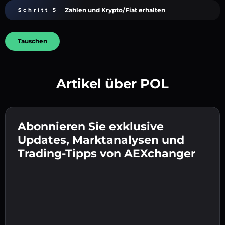
Zahlen und Krypto/Fiat erhalten
Schritt 5
Tauschen
Artikel über POL
Erstelle ein starkes Passwort 👉 fahre mit der
Verifizierung fort.
Abonnieren Sie exklusive
Gib deine Krypto-Wallet-Adresse ein 👉 fahre
Sende die Einzahlung 👉 erhalte Krypto oder
mit dem nächsten Schritt fort.
Updates, Marktanalysen und
Fiat in deiner Wallet.
Bestätige deine Identität 👉 fahre mit dem
Trading-Tipps von AEXchanger
letzten Schritt fort.