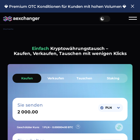
💎 Premium OTC Konditionen für Kunden mit hohen Volumen 💎
Startseite
Einfach
Kryptowährungstausch –
Kaufen, Verkaufen, Tauschen mit wenigen Klicks
Kaufen
Verkaufen
Tauschen
Staking
Sie senden
PLN
Geschätzter Kurs:
1 PLN ~
0.00000400
BTC