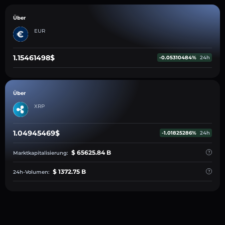
Über
EUR
1.15461498$
-0.05310484%
24h
Über
XRP
1.04945469$
-1.01825286%
24h
$ 65625.84 B
Marktkapitalisierung:
$ 1372.75 B
24h-Volumen: