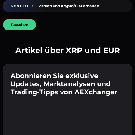
Zahlen und Krypto/Fiat erhalten
Schritt 5
Tauschen
Artikel über XRP und EUR
Erstelle ein starkes Passwort 👉 fahre mit der
Verifizierung fort.
Abonnieren Sie exklusive
Gib deine Krypto-Wallet-Adresse ein 👉 fahre
Sende die Einzahlung 👉 erhalte Krypto oder
mit dem nächsten Schritt fort.
Updates, Marktanalysen und
Fiat in deiner Wallet.
Bestätige deine Identität 👉 fahre mit dem
Trading-Tipps von AEXchanger
letzten Schritt fort.