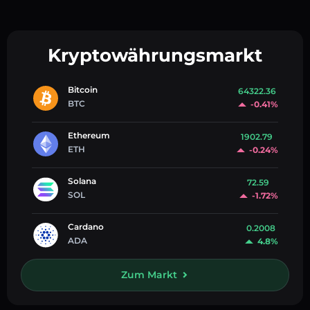
Kryptowährungsmarkt
Bitcoin
64322.36
BTC
-0.41%
Ethereum
1902.79
ETH
-0.24%
Solana
72.59
SOL
-1.72%
Cardano
0.2008
ADA
4.8%
Zum Markt