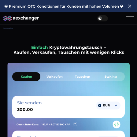
💎 Premium OTC Konditionen für Kunden mit hohen Volumen 💎
Startseite
Einfach
Kryptowährungstausch –
Kaufen, Verkaufen, Tauschen mit wenigen Klicks
Kaufen
Verkaufen
Tauschen
Staking
Sie senden
EUR
Geschätzter Kurs:
1 EUR ~
1.07123300
XRP