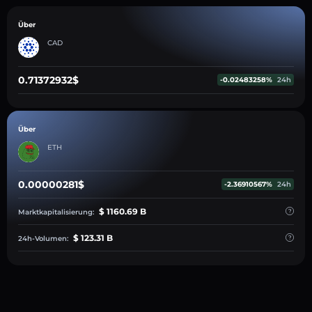
Über
CAD
0.71372932$
-0.02483258%
24h
Über
ETH
0.00000281$
-2.36910567%
24h
$ 1160.69 B
Marktkapitalisierung:
$ 123.31 B
24h-Volumen: