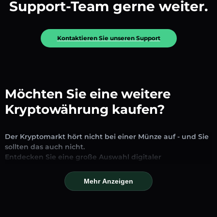
Support-Team gerne weiter.
Kontaktieren Sie unseren Support
Möchten Sie eine weitere
Kryptowährung kaufen?
Der Kryptomarkt hört nicht bei einer Münze auf - und Sie
sollten das auch nicht.
Entdecken Sie eine große Auswahl digitaler
Vermögenswerte, die auf unserer Plattform zum
Austausch und Handel verfügbar sind. Ob etablierte
Mehr Anzeigen
Stablecoins, vielversprechende Altcoins oder trendige
neue Token – Sie finden alles an einem Ort.
Unsere Markseite bietet Echtzeitpreise, detaillierte Charts