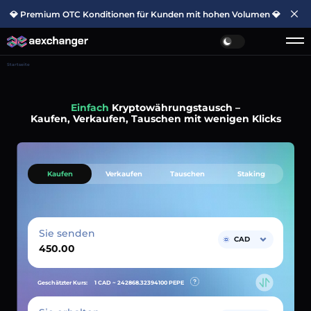
💎 Premium OTC Konditionen für Kunden mit hohen Volumen 💎
Startseite
Einfach
Kryptowährungstausch –
Kaufen, Verkaufen, Tauschen mit wenigen Klicks
Kaufen
Verkaufen
Tauschen
Staking
Sie senden
CAD
Geschätzter Kurs:
1 CAD ~
242868.32394100
PEPE