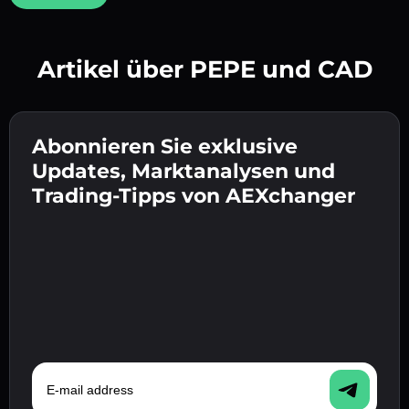
Artikel über PEPE und CAD
Erstelle ein starkes Passwort 👉 fahre mit der
Verifizierung fort.
Abonnieren Sie exklusive
Gib deine Krypto-Wallet-Adresse ein 👉 fahre
Sende die Einzahlung 👉 erhalte Krypto oder
mit dem nächsten Schritt fort.
Updates, Marktanalysen und
Fiat in deiner Wallet.
Bestätige deine Identität 👉 fahre mit dem
Trading-Tipps von AEXchanger
letzten Schritt fort.
E-mail address