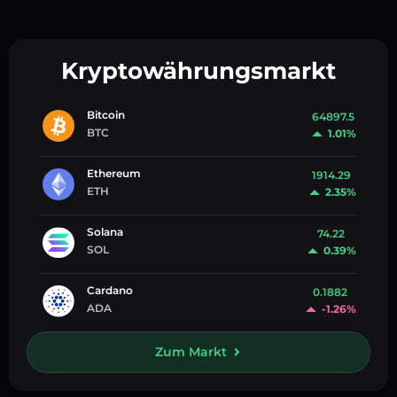
Kryptowährungsmarkt
Bitcoin
64897.5
BTC
1.01%
Ethereum
1914.29
ETH
2.35%
Solana
74.22
SOL
0.39%
Cardano
0.1882
ADA
-1.26%
Zum Markt