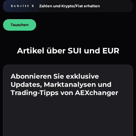
Zahlen und Krypto/Fiat erhalten
Schritt 5
Tauschen
Artikel über SUI und EUR
Erstelle ein starkes Passwort 👉 fahre mit der
Verifizierung fort.
Abonnieren Sie exklusive
Gib deine Krypto-Wallet-Adresse ein 👉 fahre
Sende die Einzahlung 👉 erhalte Krypto oder
mit dem nächsten Schritt fort.
Updates, Marktanalysen und
Fiat in deiner Wallet.
Bestätige deine Identität 👉 fahre mit dem
Trading-Tipps von AEXchanger
letzten Schritt fort.