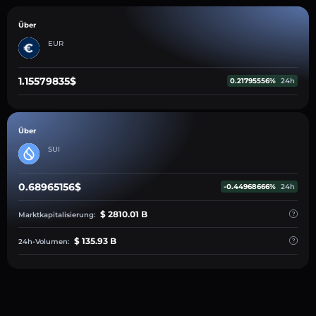
Über
EUR
1.15579835$
0.21795556%
24h
Über
SUI
0.68965156$
-0.44968666%
24h
$ 2810.01 B
Marktkapitalisierung:
$ 135.93 B
24h-Volumen: