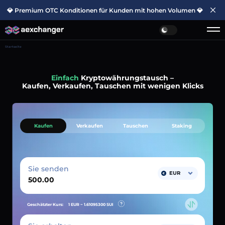
💎 Premium OTC Konditionen für Kunden mit hohen Volumen 💎
Startseite
Einfach
Kryptowährungstausch –
Kaufen, Verkaufen, Tauschen mit wenigen Klicks
Kaufen
Verkaufen
Tauschen
Staking
Sie senden
EUR
Geschätzter Kurs:
1 EUR ~
1.61095300
SUI