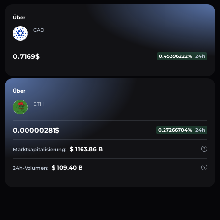
Über
CAD
0.7169$
0.45396222%
24h
Über
ETH
0.00000281$
0.27266704%
24h
$ 1163.86 B
Marktkapitalisierung:
$ 109.40 B
24h-Volumen: