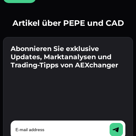
Artikel über PEPE und CAD
Erstelle ein starkes Passwort 👉 fahre mit der
Verifizierung fort.
Abonnieren Sie exklusive
Gib deine Krypto-Wallet-Adresse ein 👉 fahre
Sende die Einzahlung 👉 erhalte Krypto oder
mit dem nächsten Schritt fort.
Updates, Marktanalysen und
Fiat in deiner Wallet.
Bestätige deine Identität 👉 fahre mit dem
Trading-Tipps von AEXchanger
letzten Schritt fort.
E-mail address