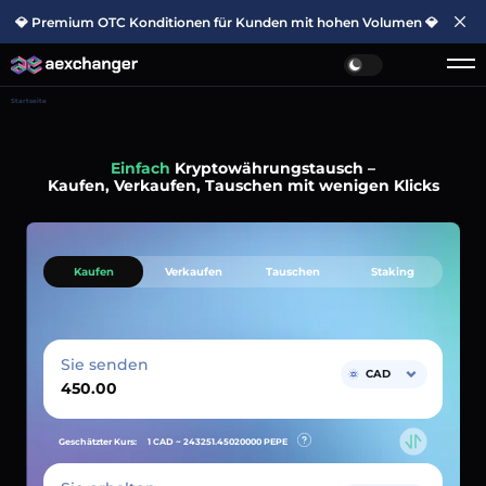
💎 Premium OTC Konditionen für Kunden mit hohen Volumen 💎
Startseite
Einfach
Kryptowährungstausch –
Kaufen, Verkaufen, Tauschen mit wenigen Klicks
Kaufen
Verkaufen
Tauschen
Staking
Sie senden
CAD
Geschätzter Kurs:
1 CAD ~
243251.45020000
PEPE