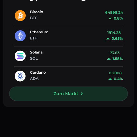
Bitcoin
64898.24
BTC
0.8%
Ethereum
1914.28
ETH
0.65%
Solana
73.83
SOL
1.58%
Cardano
0.2008
ADA
0.4%
Zum Markt