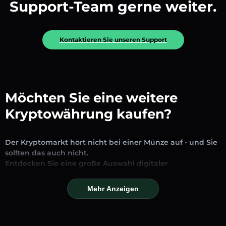
Support-Team gerne weiter.
Kontaktieren Sie unseren Support
Möchten Sie eine weitere
Kryptowährung kaufen?
Der Kryptomarkt hört nicht bei einer Münze auf - und Sie
sollten das auch nicht.
Entdecken Sie eine große Auswahl digitaler
Vermögenswerte, die auf unserer Plattform zum
Austausch und Handel verfügbar sind. Ob etablierte
Mehr Anzeigen
Stablecoins, vielversprechende Altcoins oder trendige
neue Token – Sie finden alles an einem Ort.
Unsere Markseite bietet Echtzeitpreise, detaillierte Charts