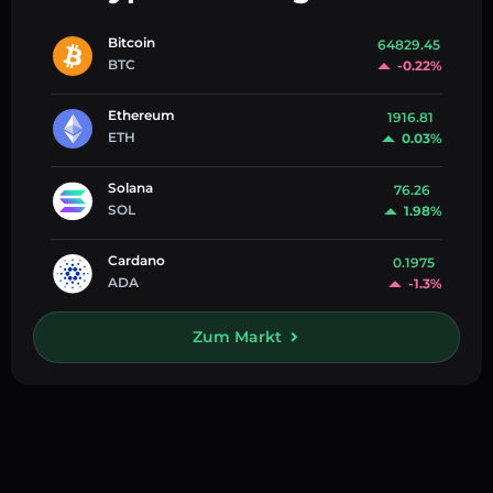
Bitcoin
64829.45
BTC
-0.22%
Ethereum
1916.81
ETH
0.03%
Solana
76.26
SOL
1.98%
Cardano
0.1975
ADA
-1.3%
Zum Markt