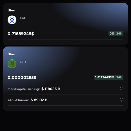
Über
CAD
0.71689245$
0%
24h
Über
ETH
0.00000285$
1.41724453%
24h
$ 1180.13 B
Marktkapitalisierung:
$ 89.02 B
24h-Volumen: