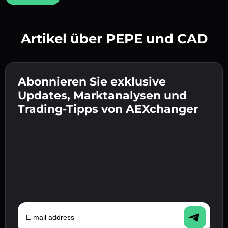
Artikel über PEPE und CAD
Erstelle ein starkes Passwort 👉 fahre mit der
Verifizierung fort.
Abonnieren Sie exklusive
Gib deine Krypto-Wallet-Adresse ein 👉 fahre
Sende die Einzahlung 👉 erhalte Krypto oder
mit dem nächsten Schritt fort.
Updates, Marktanalysen und
Fiat in deiner Wallet.
Bestätige deine Identität 👉 fahre mit dem
Trading-Tipps von AEXchanger
letzten Schritt fort.
E-mail address