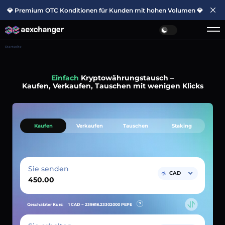
💎 Premium OTC Konditionen für Kunden mit hohen Volumen 💎
Startseite
Einfach
Kryptowährungstausch –
Kaufen, Verkaufen, Tauschen mit wenigen Klicks
Kaufen
Verkaufen
Tauschen
Staking
Sie senden
CAD
Geschätzter Kurs:
1 CAD ~
239818.23302000
PEPE