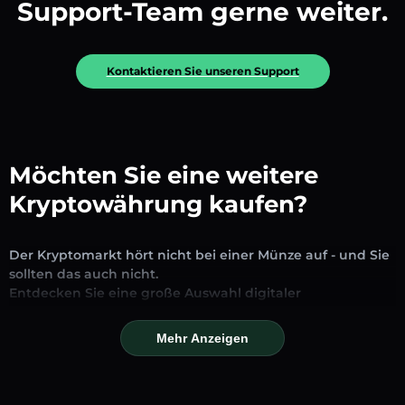
Support-Team gerne weiter.
Kontaktieren Sie unseren Support
Möchten Sie eine weitere
Kryptowährung kaufen?
Der Kryptomarkt hört nicht bei einer Münze auf - und Sie
sollten das auch nicht.
Entdecken Sie eine große Auswahl digitaler
Vermögenswerte, die auf unserer Plattform zum
Austausch und Handel verfügbar sind. Ob etablierte
Mehr Anzeigen
Stablecoins, vielversprechende Altcoins oder trendige
neue Token – Sie finden alles an einem Ort.
Unsere Markseite bietet Echtzeitpreise, detaillierte Charts