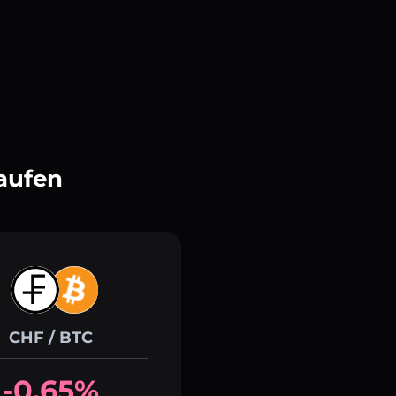
aufen
CHF / BTC
-0.65%