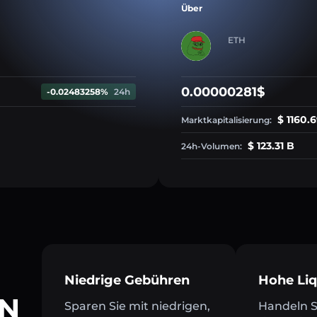
Über
ETH
0.00000281$
-0.02483258%
24h
$ 1160.
Marktkapitalisierung:
$ 123.31 B
24h-Volumen:
Niedrige Gebühren
Hohe Liq
LN
Sparen Sie mit niedrigen,
Handeln Si