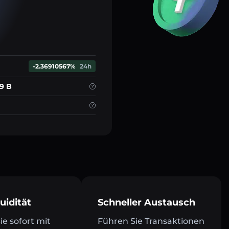
-2.36910567%
24h
69 B
uidität
Schneller Austausch
e sofort mit
Führen Sie Transaktionen