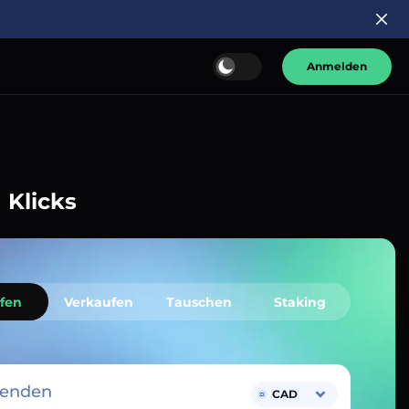
Anmelden
 Klicks
fen
Verkaufen
Tauschen
Staking
senden
CAD