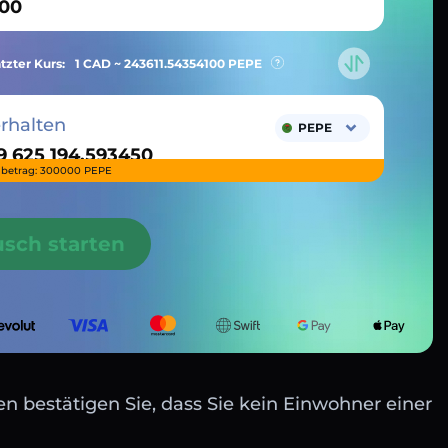
tzter Kurs:
1 CAD ~
243611.54354100
PEPE
erhalten
PEPE
betrag: 300000 PEPE
usch starten
n bestätigen Sie, dass Sie kein Einwohner einer