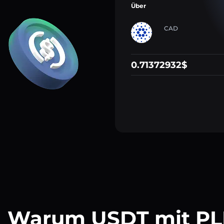
Über
CAD
0.71372932$
Warum USDT mit P