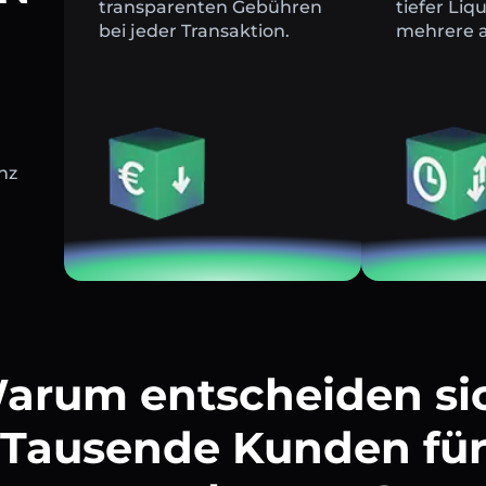
transparenten Gebühren
tiefer Liq
bei jeder Transaktion.
mehrere a
nz
arum entscheiden si
Tausende Kunden fü