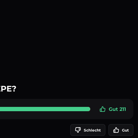
EPE?
Gut 211
Schlecht
Gut