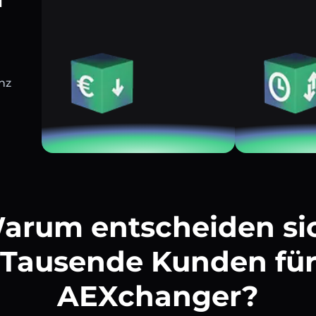
nz
arum entscheiden si
Tausende Kunden fü
AEXchanger?