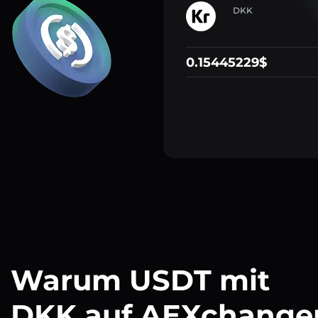
DKK
0.15445229$
Warum USDT mit
DKK auf AEXchange