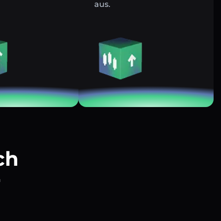
aus.
ch
r