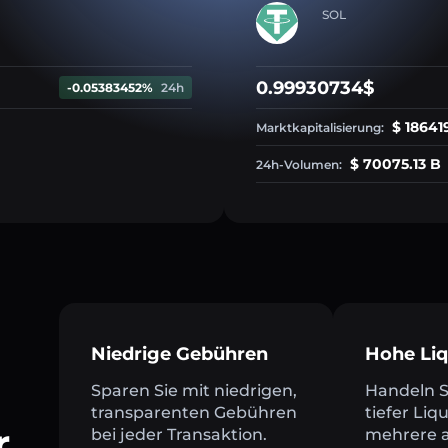
SOL
0.99930734$
-0.05383452%
24h
$ 18641
Marktkapitalisierung:
$ 70075.13 B
24h-Volumen:
Niedrige Gebühren
Hohe Liq
Sparen Sie mit niedrigen,
Handeln Si
transparenten Gebühren
tiefer Liq
r
bei jeder Transaktion.
mehrere a