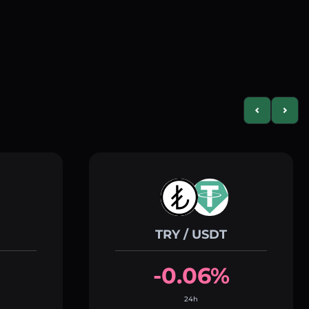
Previous slid
Next s
TRY / USDT
-0.06%
24h