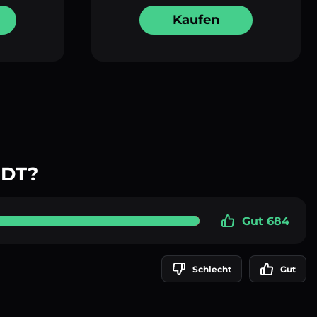
Kaufen
SDT?
Gut 684
Schlecht
Gut