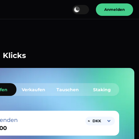
Anmelden
 Klicks
fen
Verkaufen
Tauschen
Staking
senden
DKK