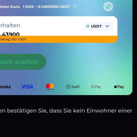
tzter Kurs:
1 DKK ~
0.14813000
USDT
erhalten
USDT
betrag: 100 USDT
usch starten
n bestätigen Sie, dass Sie kein Einwohner einer