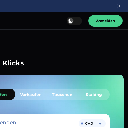
Anmelden
 Klicks
fen
Verkaufen
Tauschen
Staking
senden
CAD