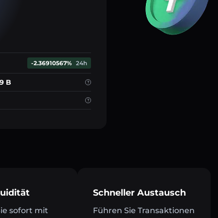
-2.36910567%
24h
69 B
uidität
Schneller Austausch
e sofort mit
Führen Sie Transaktionen