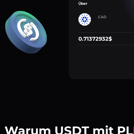
Über
CAD
0.71372932$
Warum USDT mit P