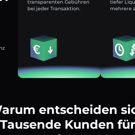
transparenten Gebühren
tiefer Liq
bei jeder Transaktion.
mehrere a
nz
arum entscheiden si
Tausende Kunden fü