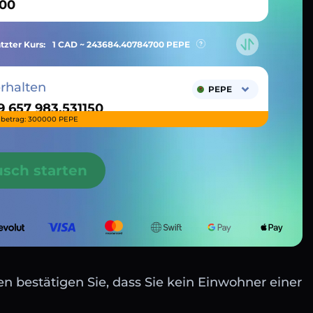
tzter Kurs:
1 CAD ~
243684.40784700
PEPE
erhalten
PEPE
betrag: 300000 PEPE
usch starten
n bestätigen Sie, dass Sie kein Einwohner einer