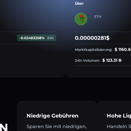
Über
ETH
0.00000281$
-0.02483258%
24h
$ 1160.
Marktkapitalisierung:
$ 123.31 B
24h-Volumen:
Niedrige Gebühren
Hohe Liq
LN
Sparen Sie mit niedrigen,
Handeln Si