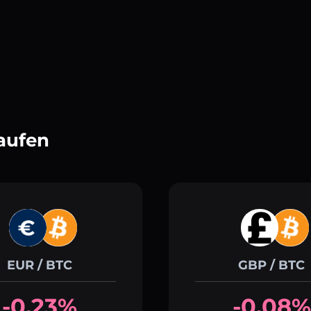
aufen
EUR / BTC
GBP / BTC
-0.23%
-0.08%