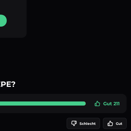
EPE?
Gut 211
Schlecht
Gut