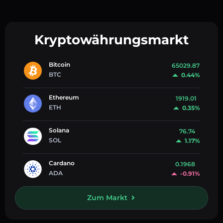
Kryptowährungsmarkt
Bitcoin
65029.87
BTC
0.44%
Ethereum
1919.01
ETH
0.35%
Solana
76.74
SOL
1.17%
Cardano
0.1968
ADA
-0.91%
Zum Markt