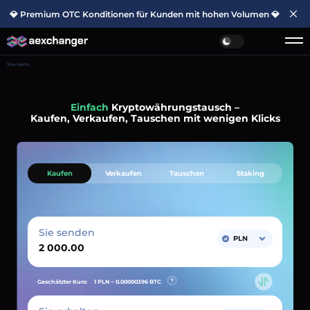
💎 Premium OTC Konditionen für Kunden mit hohen Volumen 💎
Startseite
Einfach
Kryptowährungstausch –
Kaufen, Verkaufen, Tauschen mit wenigen Klicks
Kaufen
Verkaufen
Tauschen
Staking
Sie senden
PLN
Geschätzter Kurs:
1 PLN ~
0.00000396
BTC