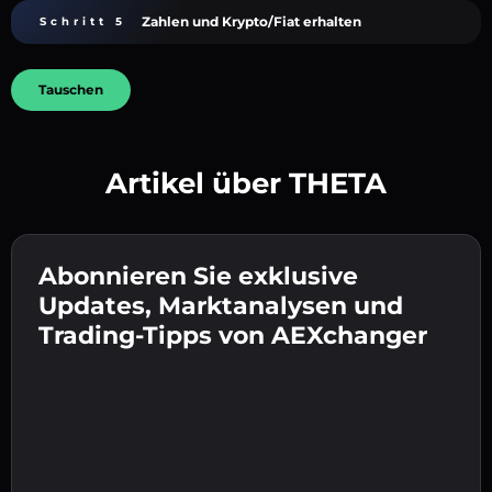
Zahlen und Krypto/Fiat erhalten
Schritt 5
Tauschen
Artikel über THETA
Erstelle ein starkes Passwort 👉 fahre mit der
Verifizierung fort.
Abonnieren Sie exklusive
Gib deine Krypto-Wallet-Adresse ein 👉 fahre
Sende die Einzahlung 👉 erhalte Krypto oder
mit dem nächsten Schritt fort.
Updates, Marktanalysen und
Fiat in deiner Wallet.
Bestätige deine Identität 👉 fahre mit dem
Trading-Tipps von AEXchanger
letzten Schritt fort.