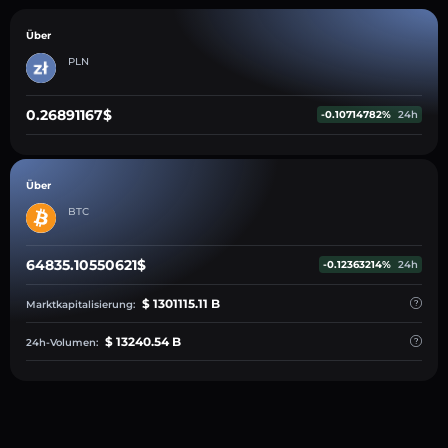
Über
PLN
0.26891167$
-0.10714782%
24h
Über
BTC
64835.10550621$
-0.12363214%
24h
$ 1301115.11 B
Marktkapitalisierung:
$ 13240.54 B
24h-Volumen: