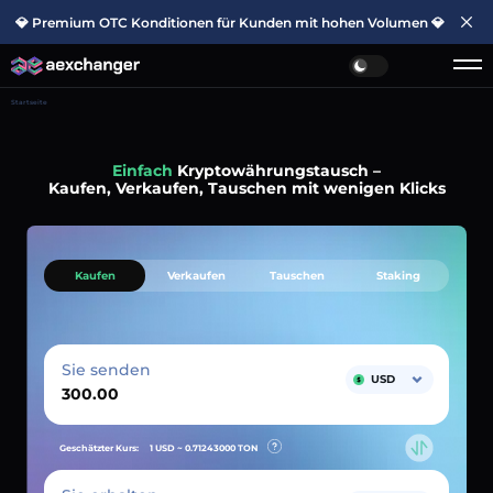
💎 Premium OTC Konditionen für Kunden mit hohen Volumen 💎
Startseite
Einfach
Kryptowährungstausch –
Kaufen, Verkaufen, Tauschen mit wenigen Klicks
Kaufen
Verkaufen
Tauschen
Staking
Sie senden
USD
Geschätzter Kurs:
1 USD ~
0.71243000
TON