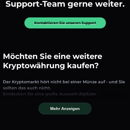
Support-Team gerne weiter.
Kontaktieren Sie unseren Support
Möchten Sie eine weitere
Kryptowährung kaufen?
Der Kryptomarkt hört nicht bei einer Münze auf - und Sie
sollten das auch nicht.
Entdecken Sie eine große Auswahl digitaler
Vermögenswerte, die auf unserer Plattform zum
Austausch und Handel verfügbar sind. Ob etablierte
Mehr Anzeigen
Stablecoins, vielversprechende Altcoins oder trendige
neue Token – Sie finden alles an einem Ort.
Unsere Markseite bietet Echtzeitpreise, detaillierte Charts