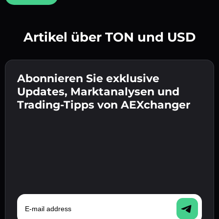
Artikel über TON und USD
Erstelle ein starkes Passwort 👉 fahre mit der
Verifizierung fort.
Abonnieren Sie exklusive
Gib deine Krypto-Wallet-Adresse ein 👉 fahre
Sende die Einzahlung 👉 erhalte Krypto oder
mit dem nächsten Schritt fort.
Updates, Marktanalysen und
Fiat in deiner Wallet.
Bestätige deine Identität 👉 fahre mit dem
Trading-Tipps von AEXchanger
letzten Schritt fort.
E-mail address