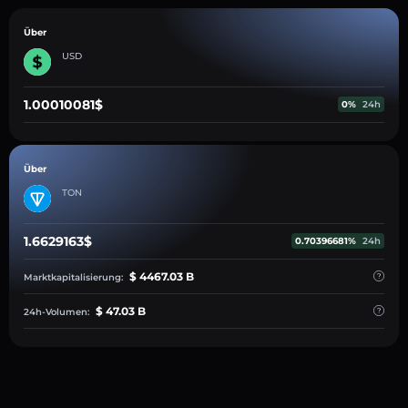
Über
USD
1.00010081$
0%
24h
Über
TON
1.6629163$
0.70396681%
24h
$ 4467.03 B
Marktkapitalisierung:
$ 47.03 B
24h-Volumen: