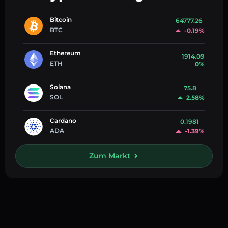
Bitcoin
64777.26
BTC
-0.19%
Ethereum
1914.09
ETH
0%
Solana
75.8
SOL
2.58%
Cardano
0.1981
ADA
-1.39%
Zum Markt