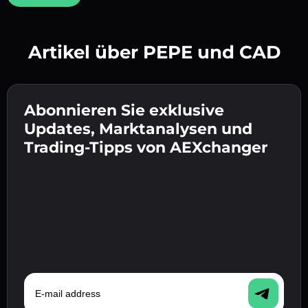
Artikel über PEPE und CAD
Erstelle ein starkes Passwort 👉 fahre mit der
Verifizierung fort.
Abonnieren Sie exklusive
Gib deine Krypto-Wallet-Adresse ein 👉 fahre
Sende die Einzahlung 👉 erhalte Krypto oder
mit dem nächsten Schritt fort.
Updates, Marktanalysen und
Fiat in deiner Wallet.
Bestätige deine Identität 👉 fahre mit dem
Trading-Tipps von AEXchanger
letzten Schritt fort.
E-mail address