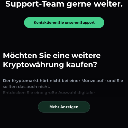
Support-Team gerne weiter.
Kontaktieren Sie unseren Support
Möchten Sie eine weitere
Kryptowährung kaufen?
Der Kryptomarkt hört nicht bei einer Münze auf - und Sie
sollten das auch nicht.
Entdecken Sie eine große Auswahl digitaler
Vermögenswerte, die auf unserer Plattform zum
Austausch und Handel verfügbar sind. Ob etablierte
Mehr Anzeigen
Stablecoins, vielversprechende Altcoins oder trendige
neue Token – Sie finden alles an einem Ort.
Unsere Markseite bietet Echtzeitpreise, detaillierte Charts