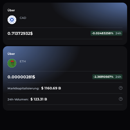
Über
CAD
0.71372932$
-0.02483258%
24h
Über
ETH
0.00000281$
-2.36910567%
24h
$ 1160.69 B
Marktkapitalisierung:
$ 123.31 B
24h-Volumen: