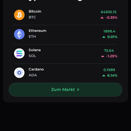
Bitcoin
64305.15
BTC
-0.35%
Ethereum
1898.4
ETH
0.01%
Solana
72.64
SOL
-1.29%
Cardano
0.1989
ADA
6.14%
Zum Markt