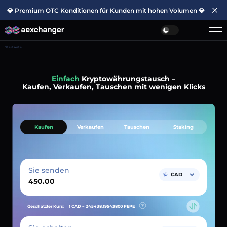
💎 Premium OTC Konditionen für Kunden mit hohen Volumen 💎
Startseite
Einfach
Kryptowährungstausch –
Kaufen, Verkaufen, Tauschen mit wenigen Klicks
Kaufen
Verkaufen
Tauschen
Staking
Sie senden
CAD
Geschätzter Kurs:
1 CAD ~
245438.19543800
PEPE