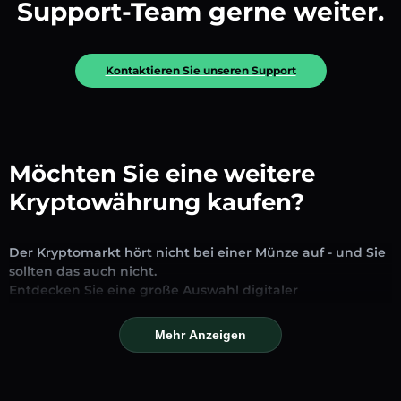
Support-Team gerne weiter.
Kontaktieren Sie unseren Support
Möchten Sie eine weitere
Kryptowährung kaufen?
Der Kryptomarkt hört nicht bei einer Münze auf - und Sie
sollten das auch nicht.
Entdecken Sie eine große Auswahl digitaler
Vermögenswerte, die auf unserer Plattform zum
Austausch und Handel verfügbar sind. Ob etablierte
Mehr Anzeigen
Stablecoins, vielversprechende Altcoins oder trendige
neue Token – Sie finden alles an einem Ort.
Unsere Markseite bietet Echtzeitpreise, detaillierte Charts