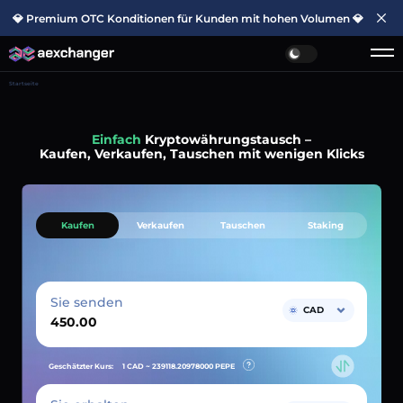
💎 Premium OTC Konditionen für Kunden mit hohen Volumen 💎
Startseite
Einfach
Kryptowährungstausch –
Kaufen, Verkaufen, Tauschen mit wenigen Klicks
Kaufen
Verkaufen
Tauschen
Staking
Sie senden
CAD
Geschätzter Kurs:
1 CAD ~
239118.20978000
PEPE