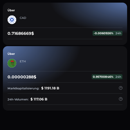
Über
CAD
0.71686669$
-0.0060926%
24h
Über
ETH
0.00000288$
0.95700846%
24h
$ 1191.18 B
Marktkapitalisierung:
$ 117.06 B
24h-Volumen: