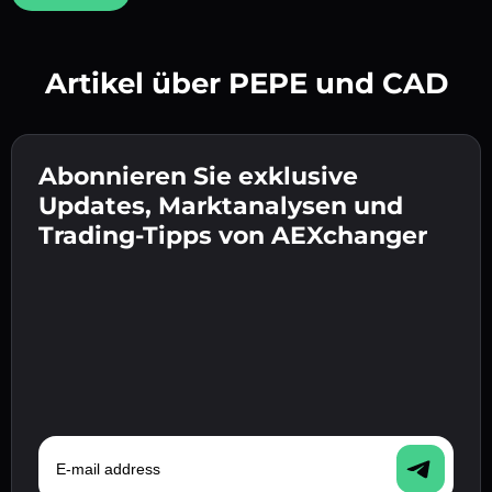
Artikel über PEPE und CAD
Erstelle ein starkes Passwort 👉 fahre mit der
Verifizierung fort.
Abonnieren Sie exklusive
Gib deine Krypto-Wallet-Adresse ein 👉 fahre
Sende die Einzahlung 👉 erhalte Krypto oder
mit dem nächsten Schritt fort.
Updates, Marktanalysen und
Fiat in deiner Wallet.
Bestätige deine Identität 👉 fahre mit dem
Trading-Tipps von AEXchanger
letzten Schritt fort.
E-mail address