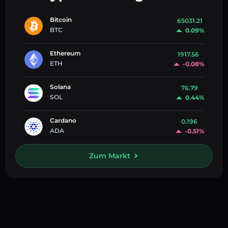
Bitcoin
65031.21
BTC
0.09%
Ethereum
1917.56
ETH
-0.08%
Solana
76.79
SOL
0.44%
Cardano
0.196
ADA
-0.51%
Zum Markt