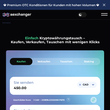
💎 Premium OTC Konditionen für Kunden mit hohen Volumen 💎
Startseite
Einfach
Kryptowährungstausch –
Kaufen, Verkaufen, Tauschen mit wenigen Klicks
Kaufen
Verkaufen
Tauschen
Staking
Sie senden
CAD
Geschätzter Kurs:
1 CAD ~
239818.23302000
PEPE