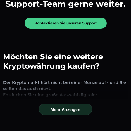
Support-Team gerne weiter.
Kontaktieren Sie unseren Support
Möchten Sie eine weitere
Kryptowährung kaufen?
Der Kryptomarkt hört nicht bei einer Münze auf - und Sie
sollten das auch nicht.
Entdecken Sie eine große Auswahl digitaler
Vermögenswerte, die auf unserer Plattform zum
Austausch und Handel verfügbar sind. Ob etablierte
Mehr Anzeigen
Stablecoins, vielversprechende Altcoins oder trendige
neue Token – Sie finden alles an einem Ort.
Unsere Markseite bietet Echtzeitpreise, detaillierte Charts