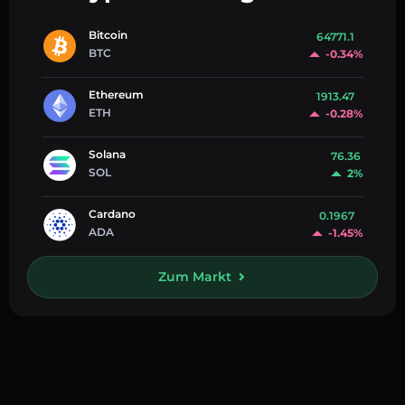
Bitcoin
64771.1
BTC
-0.34%
Ethereum
1913.47
ETH
-0.28%
Solana
76.36
SOL
2%
Cardano
0.1967
ADA
-1.45%
Zum Markt