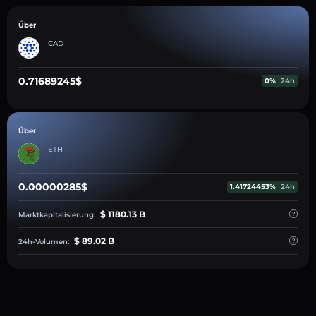
Über
CAD
0.71689245$
0%
24h
Über
ETH
0.00000285$
1.41724453%
24h
$ 1180.13 B
Marktkapitalisierung:
$ 89.02 B
24h-Volumen: