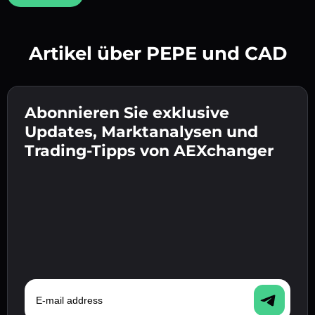
Artikel über PEPE und CAD
Erstelle ein starkes Passwort 👉 fahre mit der
Verifizierung fort.
Abonnieren Sie exklusive
Gib deine Krypto-Wallet-Adresse ein 👉 fahre
Sende die Einzahlung 👉 erhalte Krypto oder
mit dem nächsten Schritt fort.
Updates, Marktanalysen und
Fiat in deiner Wallet.
Bestätige deine Identität 👉 fahre mit dem
Trading-Tipps von AEXchanger
letzten Schritt fort.
E-mail address