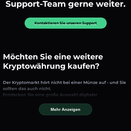
Support-Team gerne weiter.
Kontaktieren Sie unseren Support
Möchten Sie eine weitere
Kryptowährung kaufen?
Der Kryptomarkt hört nicht bei einer Münze auf - und Sie
sollten das auch nicht.
Entdecken Sie eine große Auswahl digitaler
Vermögenswerte, die auf unserer Plattform zum
Austausch und Handel verfügbar sind. Ob etablierte
Mehr Anzeigen
Stablecoins, vielversprechende Altcoins oder trendige
neue Token – Sie finden alles an einem Ort.
Unsere Markseite bietet Echtzeitpreise, detaillierte Charts