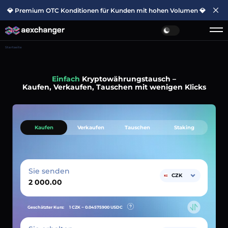
💎 Premium OTC Konditionen für Kunden mit hohen Volumen 💎
Startseite
Einfach
Kryptowährungstausch –
Kaufen, Verkaufen, Tauschen mit wenigen Klicks
Kaufen
Verkaufen
Tauschen
Staking
Sie senden
CZK
Geschätzter Kurs:
1 CZK ~
0.04575900
USDC