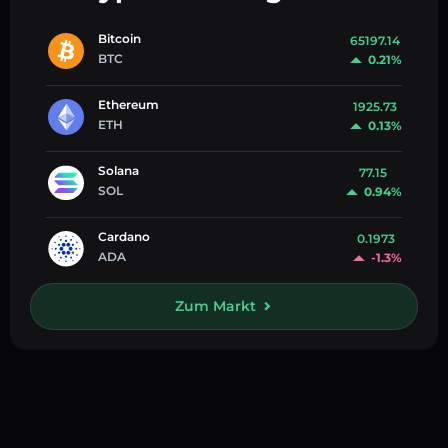
Bitcoin
65197.14
BTC
0.21%
Ethereum
1925.73
ETH
0.13%
Solana
77.15
SOL
0.94%
Cardano
0.1973
ADA
-1.3%
Zum Markt