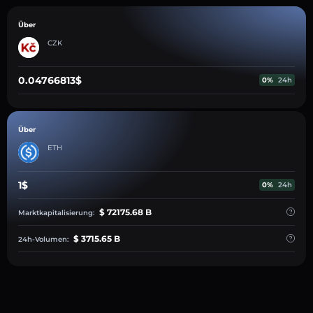
Über
CZK
0.04766813$
0%
24h
Über
ETH
1$
0%
24h
$ 72175.68 B
Marktkapitalisierung:
$ 3715.65 B
24h-Volumen: