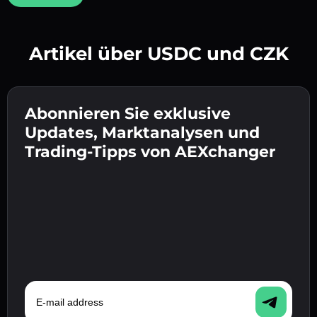
Artikel über USDC und CZK
Erstelle ein starkes Passwort 👉 fahre mit der
Verifizierung fort.
Abonnieren Sie exklusive
Gib deine Krypto-Wallet-Adresse ein 👉 fahre
Sende die Einzahlung 👉 erhalte Krypto oder
mit dem nächsten Schritt fort.
Updates, Marktanalysen und
Fiat in deiner Wallet.
Bestätige deine Identität 👉 fahre mit dem
Trading-Tipps von AEXchanger
letzten Schritt fort.
E-mail address