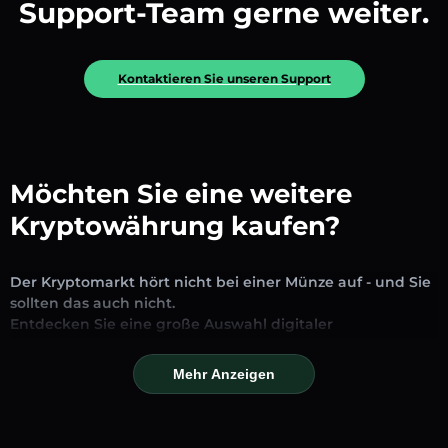
Support-Team gerne weiter.
Kontaktieren Sie unseren Support
Möchten Sie eine weitere
Kryptowährung kaufen?
Der Kryptomarkt hört nicht bei einer Münze auf - und Sie
sollten das auch nicht.
Entdecken Sie eine große Auswahl digitaler
Vermögenswerte, die auf unserer Plattform zum
Austausch und Handel verfügbar sind. Ob etablierte
Mehr Anzeigen
Stablecoins, vielversprechende Altcoins oder trendige
neue Token – Sie finden alles an einem Ort.
Unsere Markseite bietet Echtzeitpreise, detaillierte Charts