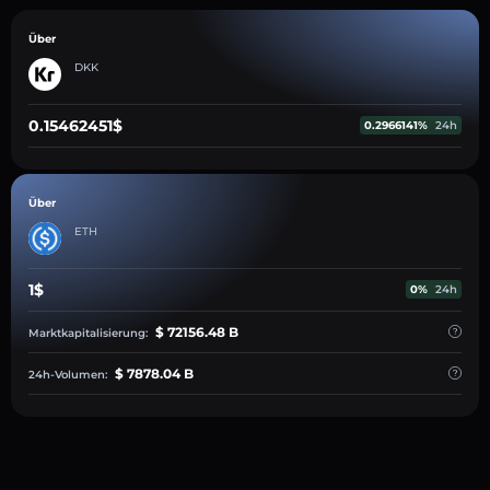
Über
DKK
0.15462451$
0.2966141%
24h
Über
ETH
1$
0%
24h
$ 72156.48 B
Marktkapitalisierung:
$ 7878.04 B
24h-Volumen: