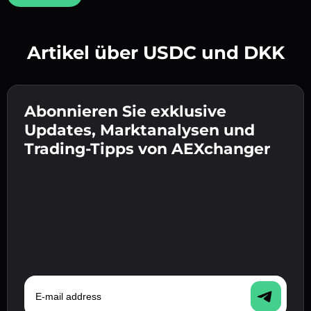
Artikel über USDC und DKK
Erstelle ein starkes Passwort 👉 fahre mit der
Verifizierung fort.
Abonnieren Sie exklusive
Gib deine Krypto-Wallet-Adresse ein 👉 fahre
Sende die Einzahlung 👉 erhalte Krypto oder
mit dem nächsten Schritt fort.
Updates, Marktanalysen und
Fiat in deiner Wallet.
Bestätige deine Identität 👉 fahre mit dem
Trading-Tipps von AEXchanger
letzten Schritt fort.
E-mail address