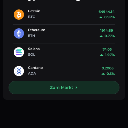
Bitcoin
64944.14
BTC
0.97%
Ethereum
1914.69
ETH
0.77%
Solana
74.05
SOL
1.97%
Cardano
0.2006
ADA
0.3%
Zum Markt