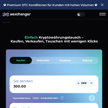
💎 Premium OTC Konditionen für Kunden mit hohen Volumen 💎
Startseite
Einfach
Kryptowährungstausch –
Kaufen, Verkaufen, Tauschen mit wenigen Klicks
Kaufen
Verkaufen
Tauschen
Staking
Sie senden
DKK
Geschätzter Kurs:
1 DKK ~
0.14842500
USDC