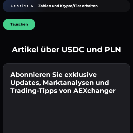
Zahlen und Krypto/Fiat erhalten
Schritt 5
Tauschen
Artikel über USDC und PLN
Erstelle ein starkes Passwort 👉 fahre mit der
Verifizierung fort.
Abonnieren Sie exklusive
Gib deine Krypto-Wallet-Adresse ein 👉 fahre
Sende die Einzahlung 👉 erhalte Krypto oder
mit dem nächsten Schritt fort.
Updates, Marktanalysen und
Fiat in deiner Wallet.
Bestätige deine Identität 👉 fahre mit dem
Trading-Tipps von AEXchanger
letzten Schritt fort.