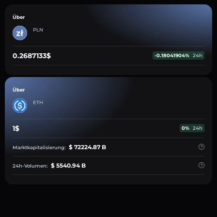
Über
PLN
0.2687133$
-0.18041904%
24h
Über
ETH
1$
0%
24h
$ 72224.87 B
Marktkapitalisierung:
$ 5540.94 B
24h-Volumen: