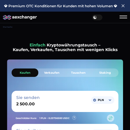
💎 Premium OTC Konditionen für Kunden mit hohen Volumen 💎
Startseite
Einfach
Kryptowährungstausch –
Kaufen, Verkaufen, Tauschen mit wenigen Klicks
Kaufen
Verkaufen
Tauschen
Staking
Sie senden
PLN
Geschätzter Kurs:
1 PLN ~
0.25756500
USDC