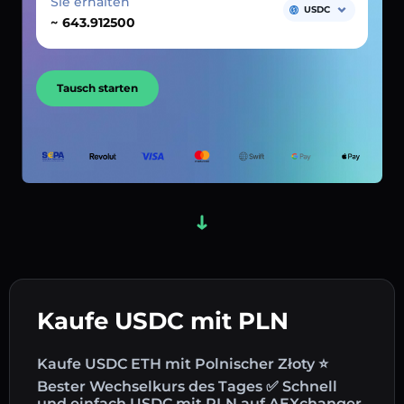
Sie erhalten
USDC
~
Tausch starten
Kaufe USDC mit PLN
Kaufe USDC ETH mit Polnischer Złoty ⭐
Bester Wechselkurs des Tages ✅ Schnell
und einfach USDC mit PLN auf AEXchanger