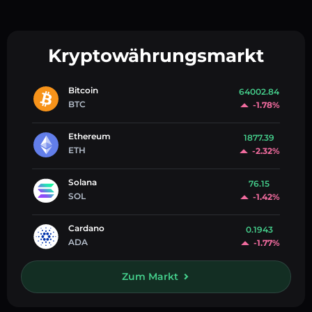
Kryptowährungsmarkt
Bitcoin
64002.84
BTC
-1.78%
Ethereum
1877.39
ETH
-2.32%
Solana
76.15
SOL
-1.42%
Cardano
0.1943
ADA
-1.77%
Zum Markt