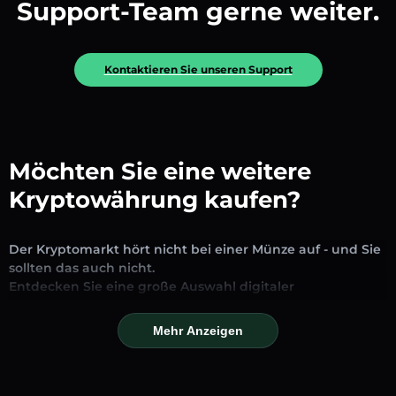
Support-Team gerne weiter.
Kontaktieren Sie unseren Support
Möchten Sie eine weitere
Kryptowährung kaufen?
Der Kryptomarkt hört nicht bei einer Münze auf - und Sie
sollten das auch nicht.
Entdecken Sie eine große Auswahl digitaler
Vermögenswerte, die auf unserer Plattform zum
Austausch und Handel verfügbar sind. Ob etablierte
Mehr Anzeigen
Stablecoins, vielversprechende Altcoins oder trendige
neue Token – Sie finden alles an einem Ort.
Unsere Markseite bietet Echtzeitpreise, detaillierte Charts