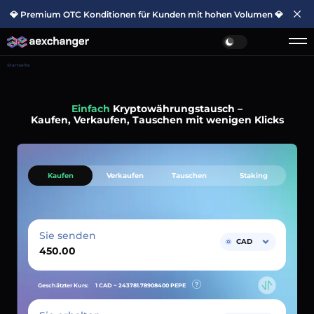
💎 Premium OTC Konditionen für Kunden mit hohen Volumen 💎
Startseite
Einfach
Kryptowährungstausch –
Kaufen, Verkaufen, Tauschen mit wenigen Klicks
Kaufen
Verkaufen
Tauschen
Staking
Sie senden
CAD
Geschätzter Kurs:
1 CAD ~
243781.78908400
PEPE