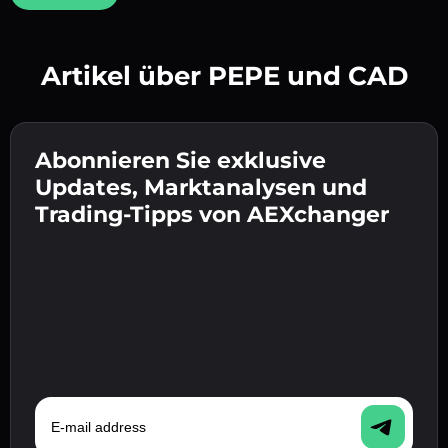
Artikel über PEPE und CAD
Erstelle ein starkes Passwort 👉 fahre mit der
Verifizierung fort.
Abonnieren Sie exklusive
Gib deine Krypto-Wallet-Adresse ein 👉 fahre
Sende die Einzahlung 👉 erhalte Krypto oder
mit dem nächsten Schritt fort.
Updates, Marktanalysen und
Fiat in deiner Wallet.
Bestätige deine Identität 👉 fahre mit dem
Trading-Tipps von AEXchanger
letzten Schritt fort.
E-mail address