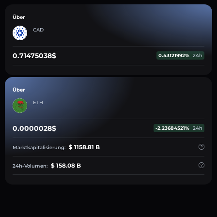
Über
CAD
0.71475038$
0.43121992%
24h
Über
ETH
0.0000028$
-2.23684521%
24h
$ 1158.81 B
Marktkapitalisierung:
$ 158.08 B
24h-Volumen: