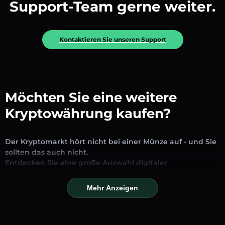
Support-Team gerne weiter.
Kontaktieren Sie unseren Support
Möchten Sie eine weitere
Kryptowährung kaufen?
Der Kryptomarkt hört nicht bei einer Münze auf - und Sie
sollten das auch nicht.
Entdecken Sie eine große Auswahl digitaler
Vermögenswerte, die auf unserer Plattform zum
Austausch und Handel verfügbar sind. Ob etablierte
Mehr Anzeigen
Stablecoins, vielversprechende Altcoins oder trendige
neue Token – Sie finden alles an einem Ort.
Unsere Markseite bietet Echtzeitpreise, detaillierte Charts