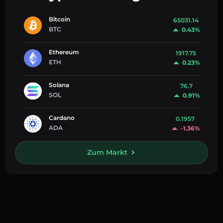
Bitcoin
65031.14
BTC
0.43%
Ethereum
1917.75
ETH
0.23%
Solana
76.7
SOL
0.91%
Cardano
0.1957
ADA
-1.36%
Zum Markt