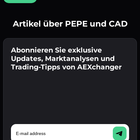
Artikel über PEPE und CAD
Erstelle ein starkes Passwort 👉 fahre mit der
Verifizierung fort.
Abonnieren Sie exklusive
Gib deine Krypto-Wallet-Adresse ein 👉 fahre
Sende die Einzahlung 👉 erhalte Krypto oder
mit dem nächsten Schritt fort.
Updates, Marktanalysen und
Fiat in deiner Wallet.
Bestätige deine Identität 👉 fahre mit dem
Trading-Tipps von AEXchanger
letzten Schritt fort.
E-mail address