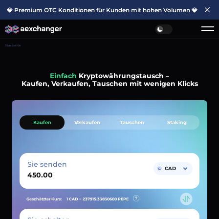
💎 Premium OTC Konditionen für Kunden mit hohen Volumen 💎
Startseite
Einfach
Kryptowährungstausch –
Kaufen, Verkaufen, Tauschen mit wenigen Klicks
Kaufen
Verkaufen
Tauschen
Staking
Sie senden
CAD
Geschätzter Kurs:
1 CAD ~
237915.33830600
PEPE