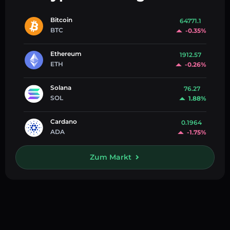
Bitcoin
64771.1
BTC
-0.35%
Ethereum
1912.57
ETH
-0.26%
Solana
76.27
SOL
1.88%
Cardano
0.1964
ADA
-1.75%
Zum Markt