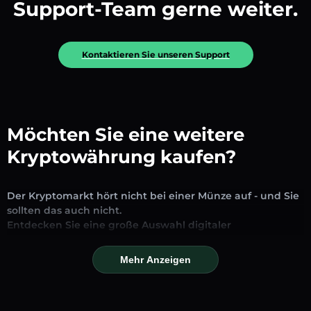
Support-Team gerne weiter.
Kontaktieren Sie unseren Support
Möchten Sie eine weitere
Kryptowährung kaufen?
Der Kryptomarkt hört nicht bei einer Münze auf - und Sie
sollten das auch nicht.
Entdecken Sie eine große Auswahl digitaler
Vermögenswerte, die auf unserer Plattform zum
Austausch und Handel verfügbar sind. Ob etablierte
Mehr Anzeigen
Stablecoins, vielversprechende Altcoins oder trendige
neue Token – Sie finden alles an einem Ort.
Unsere Markseite bietet Echtzeitpreise, detaillierte Charts