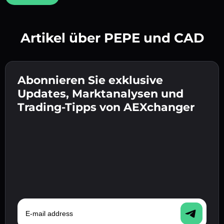
Artikel über PEPE und CAD
Erstelle ein starkes Passwort 👉 fahre mit der
Verifizierung fort.
Abonnieren Sie exklusive
Gib deine Krypto-Wallet-Adresse ein 👉 fahre
Sende die Einzahlung 👉 erhalte Krypto oder
mit dem nächsten Schritt fort.
Updates, Marktanalysen und
Fiat in deiner Wallet.
Bestätige deine Identität 👉 fahre mit dem
Trading-Tipps von AEXchanger
letzten Schritt fort.
E-mail address