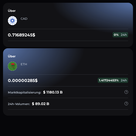
Über
CAD
0.71689245$
0%
24h
Über
ETH
0.00000285$
1.41724453%
24h
$ 1180.13 B
Marktkapitalisierung:
$ 89.02 B
24h-Volumen: