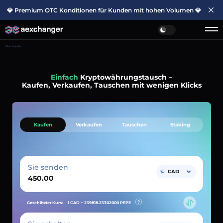
💎 Premium OTC Konditionen für Kunden mit hohen Volumen 💎
Startseite
Einfach
Kryptowährungstausch –
Kaufen, Verkaufen, Tauschen mit wenigen Klicks
Kaufen
Verkaufen
Tauschen
Staking
Sie senden
CAD
Geschätzter Kurs:
1 CAD ~
239818.23302000
PEPE