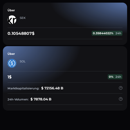
Über
SEK
0.10548807$
0.35844022%
24h
Über
SOL
1$
0%
24h
$ 72156.48 B
Marktkapitalisierung:
$ 7878.04 B
24h-Volumen: