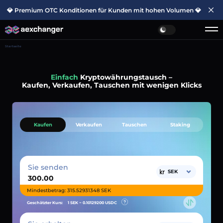
💎 Premium OTC Konditionen für Kunden mit hohen Volumen 💎
Startseite
Einfach
Kryptowährungstausch –
Kaufen, Verkaufen, Tauschen mit wenigen Klicks
Kaufen
Verkaufen
Tauschen
Staking
Sie senden
SEK
Mindestbetrag: 315.52931348 SEK
Geschätzter Kurs:
1 SEK ~
0.10129200
USDC