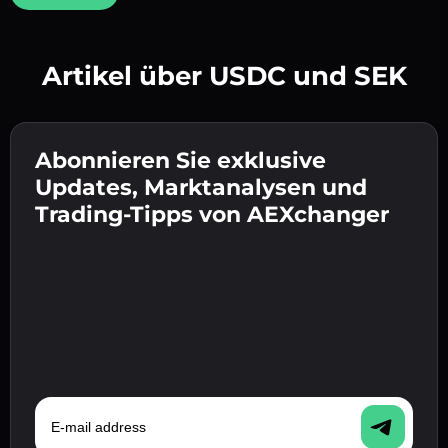
Artikel über USDC und SEK
Erstelle ein starkes Passwort 👉 fahre mit der
Verifizierung fort.
Abonnieren Sie exklusive
Gib deine Krypto-Wallet-Adresse ein 👉 fahre
Sende die Einzahlung 👉 erhalte Krypto oder
mit dem nächsten Schritt fort.
Updates, Marktanalysen und
Fiat in deiner Wallet.
Bestätige deine Identität 👉 fahre mit dem
Trading-Tipps von AEXchanger
letzten Schritt fort.
E-mail address