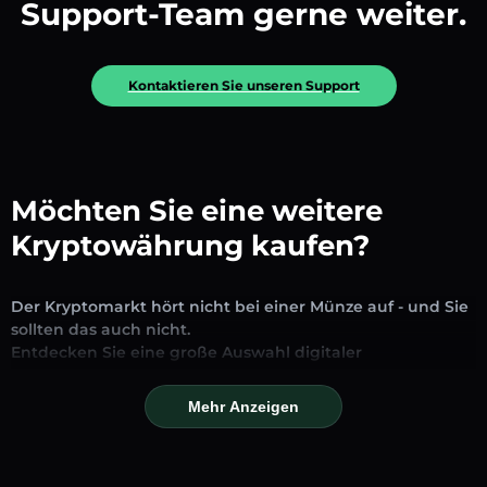
Support-Team gerne weiter.
Kontaktieren Sie unseren Support
Möchten Sie eine weitere
Kryptowährung kaufen?
Der Kryptomarkt hört nicht bei einer Münze auf - und Sie
sollten das auch nicht.
Entdecken Sie eine große Auswahl digitaler
Vermögenswerte, die auf unserer Plattform zum
Austausch und Handel verfügbar sind. Ob etablierte
Mehr Anzeigen
Stablecoins, vielversprechende Altcoins oder trendige
neue Token – Sie finden alles an einem Ort.
Unsere Markseite bietet Echtzeitpreise, detaillierte Charts