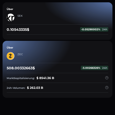
Über
SEK
0.10543335$
-0.05290002%
24h
Über
ZEC
508.00332663$
-3.00266326%
24h
$ 8541.36 B
Marktkapitalisierung:
$ 262.03 B
24h-Volumen: