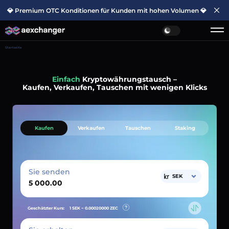
💎 Premium OTC Konditionen für Kunden mit hohen Volumen 💎
Startseite
Einfach
Kryptowährungstausch –
Kaufen, Verkaufen, Tauschen mit wenigen Klicks
Kaufen
Verkaufen
Tauschen
Staking
Sie senden
SEK
Geschätzter Kurs:
1 SEK ~
0.00020000
ZEC