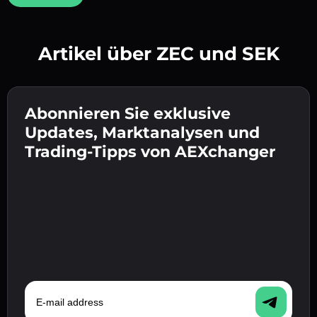
Artikel über ZEC und SEK
Erstelle ein starkes Passwort 👉 fahre mit der
Verifizierung fort.
Abonnieren Sie exklusive
Gib deine Krypto-Wallet-Adresse ein 👉 fahre
Sende die Einzahlung 👉 erhalte Krypto oder
mit dem nächsten Schritt fort.
Updates, Marktanalysen und
Fiat in deiner Wallet.
Bestätige deine Identität 👉 fahre mit dem
Trading-Tipps von AEXchanger
letzten Schritt fort.
E-mail address