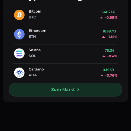
Bitcoin
64621.6
BTC
-0.88%
Ethereum
1899.73
ETH
-1.15%
Solana
76.34
SOL
-0.4%
Cardano
0.1959
ADA
-0.76%
Zum Markt