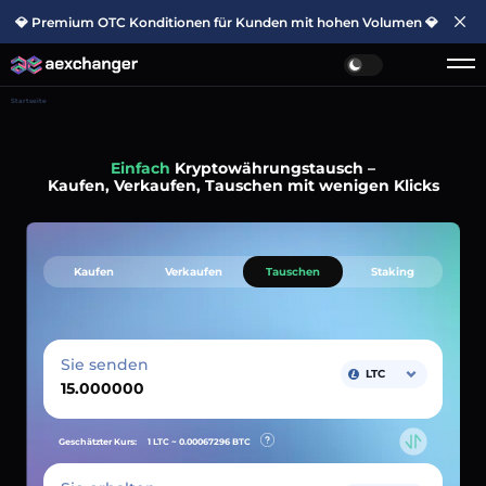
💎 Premium OTC Konditionen für Kunden mit hohen Volumen 💎
Startseite
Einfach
Kryptowährungstausch –
Kaufen, Verkaufen, Tauschen mit wenigen Klicks
Kaufen
Verkaufen
Tauschen
Staking
Sie senden
LTC
Geschätzter Kurs:
1 LTC ~
0.00067296
BTC