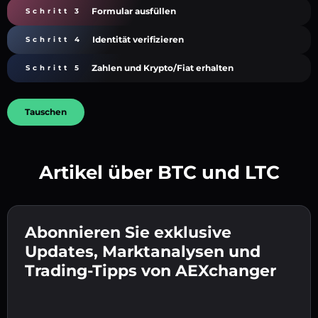
Formular ausfüllen
Schritt 3
Identität verifizieren
Schritt 4
Zahlen und Krypto/Fiat erhalten
Schritt 5
Tauschen
Artikel über BTC und LTC
Erstelle ein starkes Passwort 👉 fahre mit der
Verifizierung fort.
Abonnieren Sie exklusive
Gib deine Krypto-Wallet-Adresse ein 👉 fahre
Sende die Einzahlung 👉 erhalte Krypto oder
mit dem nächsten Schritt fort.
Updates, Marktanalysen und
Fiat in deiner Wallet.
Bestätige deine Identität 👉 fahre mit dem
Trading-Tipps von AEXchanger
letzten Schritt fort.