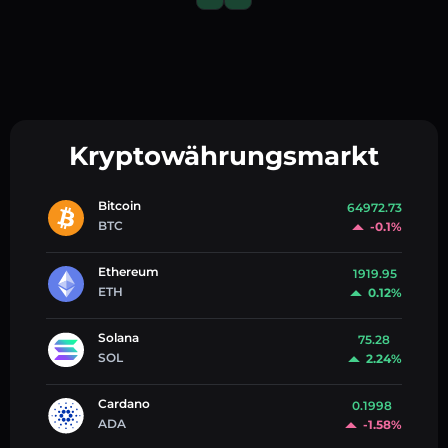
Kryptowährungsmarkt
Bitcoin
64972.73
BTC
-0.1%
Ethereum
1919.95
ETH
0.12%
Solana
75.28
SOL
2.24%
Cardano
0.1998
ADA
-1.58%