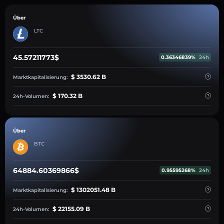
Über
LTC
45.57211773$
0.36346839%
24h
$ 3530.62 B
Marktkapitalisierung:
$ 170.32 B
24h-Volumen:
Über
BTC
64884.60369866$
0.95595268%
24h
$ 1302051.48 B
Marktkapitalisierung:
$ 22155.09 B
24h-Volumen: