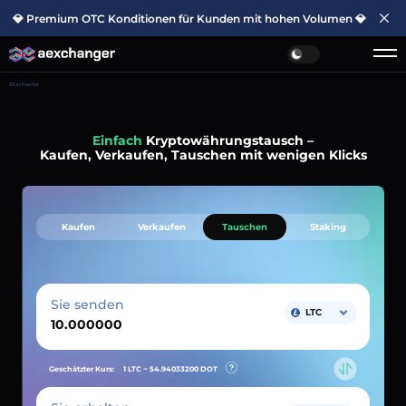
💎 Premium OTC Konditionen für Kunden mit hohen Volumen 💎
Startseite
Einfach
Kryptowährungstausch –
Kaufen, Verkaufen, Tauschen mit wenigen Klicks
Kaufen
Verkaufen
Tauschen
Staking
Sie senden
LTC
Geschätzter Kurs:
1 LTC ~
54.94033200
DOT