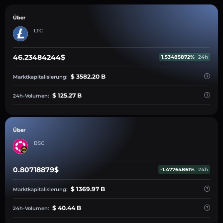
Über
LTC
46.23484244$
1.53485872%
24h
$ 3582.20 B
Marktkapitalisierung:
$ 125.27 B
24h-Volumen:
Über
BSC
0.80718879$
-1.47764861%
24h
$ 1369.97 B
Marktkapitalisierung:
$ 40.44 B
24h-Volumen: