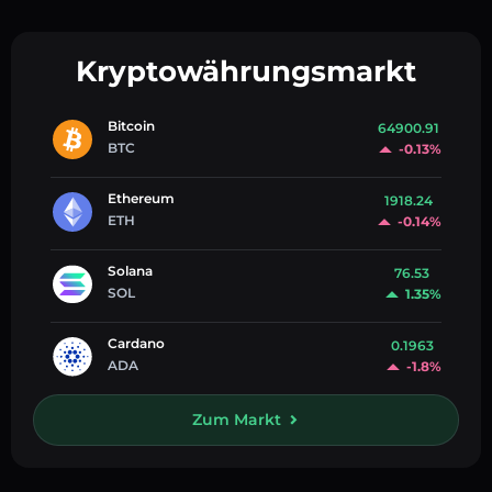
Kryptowährungsmarkt
Bitcoin
64900.91
BTC
-0.13%
Ethereum
1918.24
ETH
-0.14%
Solana
76.53
SOL
1.35%
Cardano
0.1963
ADA
-1.8%
Zum Markt