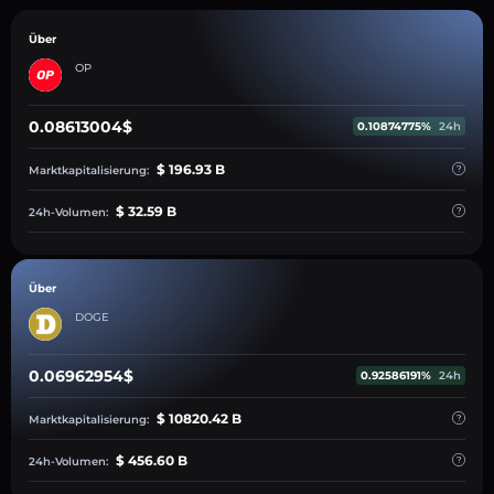
Über
OP
0.08613004$
0.10874775%
24h
$ 196.93 B
Marktkapitalisierung:
$ 32.59 B
24h-Volumen:
Über
DOGE
0.06962954$
0.92586191%
24h
$ 10820.42 B
Marktkapitalisierung:
$ 456.60 B
24h-Volumen: