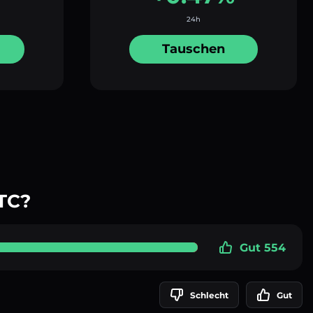
24h
Tauschen
TC?
Gut 554
Schlecht
Gut