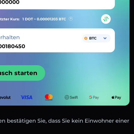
tzter Kurs:
1 DOT ~
0.00001203
BTC
erhalten
BTC
usch starten
n bestätigen Sie, dass Sie kein Einwohner einer