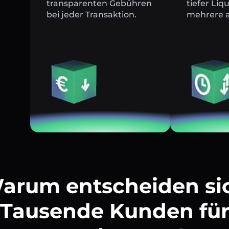
transparenten Gebühren
tiefer Liq
bei jeder Transaktion.
mehrere a
arum entscheiden si
Tausende Kunden fü