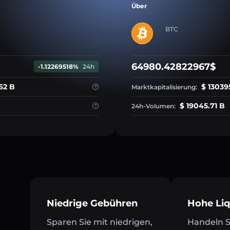
Über
BTC
64980.42822967$
-1.12269518%
24h
62 B
$ 13039
Marktkapitalisierung:
$ 19045.71 B
24h-Volumen:
Niedrige Gebühren
Hohe Liq
Sparen Sie mit niedrigen,
Handeln Si