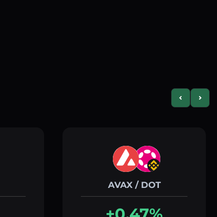
Previous slid
Next s
AVAX / DOT
+0.47%