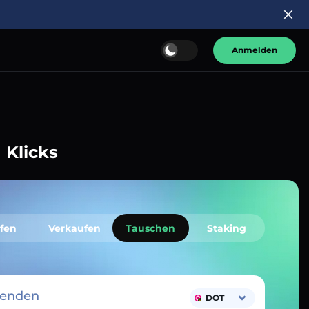
Anmelden
 Klicks
fen
Verkaufen
Tauschen
Staking
senden
DOT