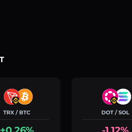
T
TRX / BTC
DOT / SOL
+0.26%
-1.12%