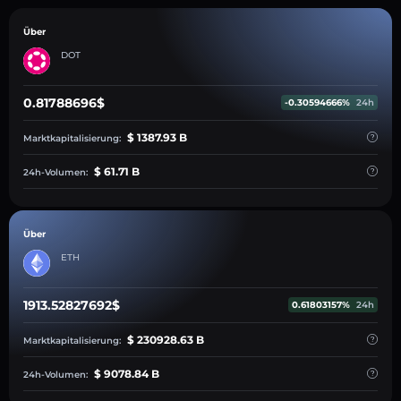
Über
DOT
0.81788696$
-0.30594666%
24h
$ 1387.93 B
Marktkapitalisierung:
$ 61.71 B
24h-Volumen:
Über
ETH
1913.52827692$
0.61803157%
24h
$ 230928.63 B
Marktkapitalisierung:
$ 9078.84 B
24h-Volumen: