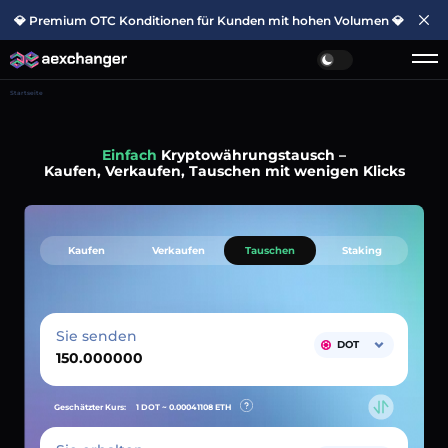
💎 Premium OTC Konditionen für Kunden mit hohen Volumen 💎
Startseite
Einfach
Kryptowährungstausch –
Kaufen, Verkaufen, Tauschen mit wenigen Klicks
Kaufen
Verkaufen
Tauschen
Staking
Sie senden
DOT
Geschätzter Kurs:
1 DOT ~
0.00041108
ETH