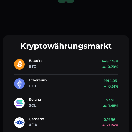
Kryptowährungsmarkt
Bitcoin
64877.88
BTC
0.79%
Ethereum
1914.03
ETH
0.51%
Solana
73.71
SOL
1.45%
Cardano
0.1996
ADA
-1.24%