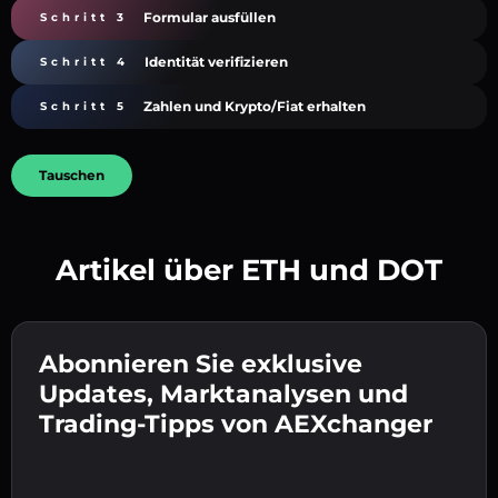
Formular ausfüllen
Schritt 3
Identität verifizieren
Schritt 4
Zahlen und Krypto/Fiat erhalten
Schritt 5
Tauschen
Artikel über ETH und DOT
Erstelle ein starkes Passwort 👉 fahre mit der
Verifizierung fort.
Abonnieren Sie exklusive
Gib deine Krypto-Wallet-Adresse ein 👉 fahre
Sende die Einzahlung 👉 erhalte Krypto oder
mit dem nächsten Schritt fort.
Updates, Marktanalysen und
Fiat in deiner Wallet.
Bestätige deine Identität 👉 fahre mit dem
Trading-Tipps von AEXchanger
letzten Schritt fort.