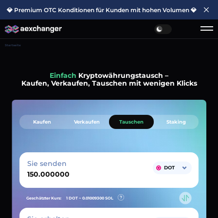
💎 Premium OTC Konditionen für Kunden mit hohen Volumen 💎
Startseite
Einfach
Kryptowährungstausch –
Kaufen, Verkaufen, Tauschen mit wenigen Klicks
Kaufen
Verkaufen
Tauschen
Staking
Sie senden
DOT
Geschätzter Kurs:
1 DOT ~
0.01009300
SOL