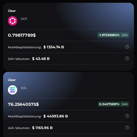
Über
DOT
0.79817789$
-1.97236982%
24h
$ 1354.74 B
Marktkapitalisierung:
$ 43.48 B
24h-Volumen:
Über
SOL
76.25640575$
0.34075691%
24h
$ 44393.86 B
Marktkapitalisierung:
$ 1165.96 B
24h-Volumen: