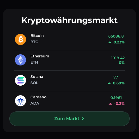
Kryptowährungsmarkt
Bitcoin
65086.8
BTC
0.23%
Ethereum
1918.42
ETH
0%
Solana
77
SOL
0.69%
Cardano
0.1961
ADA
-0.2%
Zum Markt