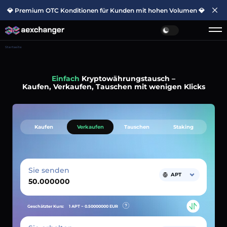
💎 Premium OTC Konditionen für Kunden mit hohen Volumen 💎
Startseite
Einfach
Kryptowährungstausch –
Kaufen, Verkaufen, Tauschen mit wenigen Klicks
Kaufen
Verkaufen
Tauschen
Staking
Sie senden
APT
Geschätzter Kurs:
1 APT ~
0.50000000
EUR