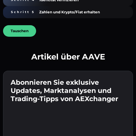
Zahlen und Krypto/Fiat erhalten
Schritt 5
Tauschen
Artikel über AAVE
Erstelle ein starkes Passwort 👉 fahre mit der
Verifizierung fort.
Abonnieren Sie exklusive
Gib deine Krypto-Wallet-Adresse ein 👉 fahre
Sende die Einzahlung 👉 erhalte Krypto oder
mit dem nächsten Schritt fort.
Updates, Marktanalysen und
Fiat in deiner Wallet.
Bestätige deine Identität 👉 fahre mit dem
Trading-Tipps von AEXchanger
letzten Schritt fort.