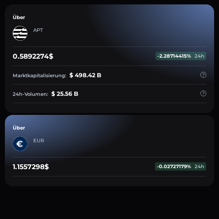
Über
APT
0.5892274$
-2.28714415%
24h
$ 498.42 B
Marktkapitalisierung:
$ 25.56 B
24h-Volumen:
Über
EUR
1.1557298$
-0.02727179%
24h