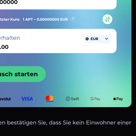
tzter Kurs:
1 APT ~
0.50000000
EUR
erhalten
EUR
usch starten
n bestätigen Sie, dass Sie kein Einwohner einer