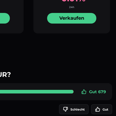
24h
Verkaufen
UR?
Gut 679
Schlecht
Gut