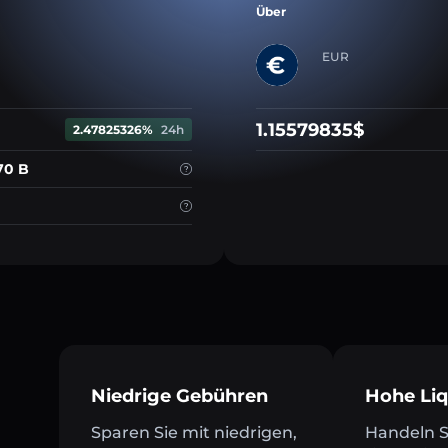
Über
EUR
1.15579835$
2.47825326%
24h
70 B
Niedrige Gebühren
Hohe Liq
Sparen Sie mit niedrigen,
Handeln Si