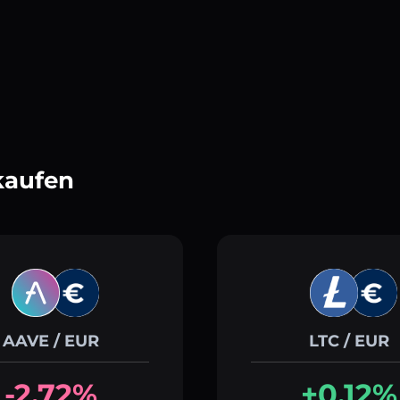
kaufen
AAVE / EUR
LTC / EUR
-2.72%
+0.12%