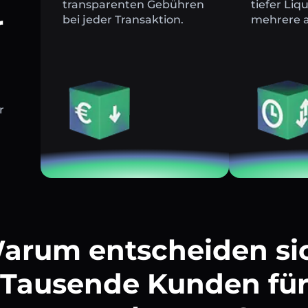
transparenten Gebühren
tiefer Liq
r
bei jeder Transaktion.
mehrere a
r
arum entscheiden si
Tausende Kunden fü