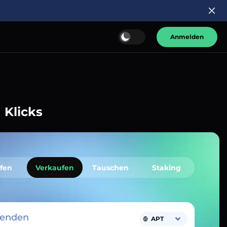
Anmelden
 Klicks
fen
Verkaufen
Tauschen
Staking
senden
APT