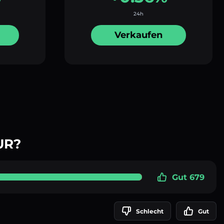
24h
Verkaufen
UR?
Gut 679
Schlecht
Gut