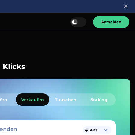
Anmelden
 Klicks
fen
Verkaufen
Tauschen
Staking
senden
APT