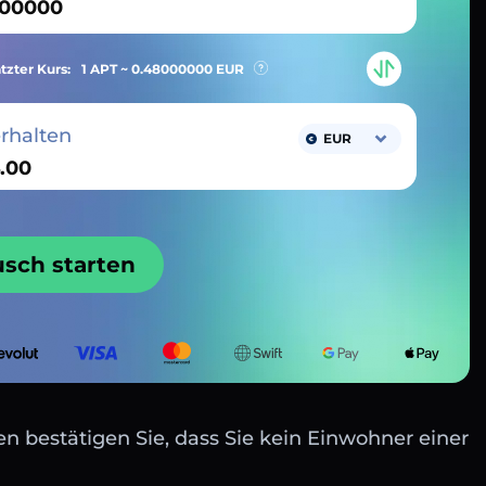
tzter Kurs:
1 APT ~
0.48000000
EUR
erhalten
EUR
usch starten
n bestätigen Sie, dass Sie kein Einwohner einer