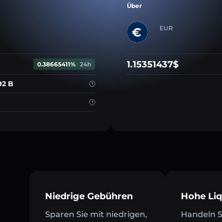
Über
EUR
1.15351437$
0.38665411%
24h
92 B
Niedrige Gebühren
Hohe Liq
Sparen Sie mit niedrigen,
Handeln Si