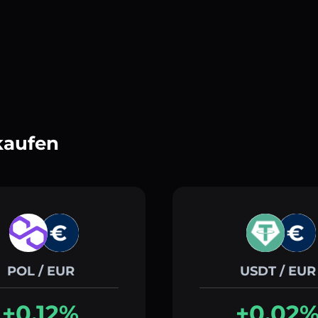
kaufen
POL / EUR
USDT / EUR
+0.12%
+0.02