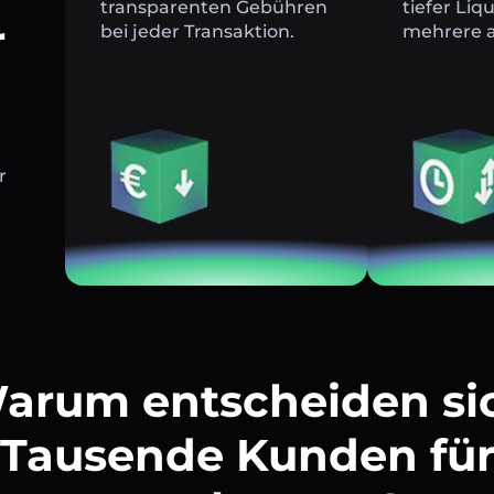
transparenten Gebühren
tiefer Liq
r
bei jeder Transaktion.
mehrere a
r
arum entscheiden si
Tausende Kunden fü