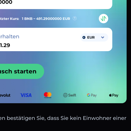
tzter Kurs:
1 BNB ~
491.29000000
EUR
erhalten
EUR
usch starten
n bestätigen Sie, dass Sie kein Einwohner einer