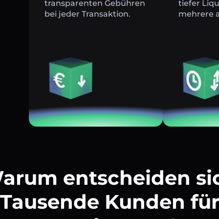
transparenten Gebühren
tiefer Liq
bei jeder Transaktion.
mehrere a
arum entscheiden si
Tausende Kunden fü