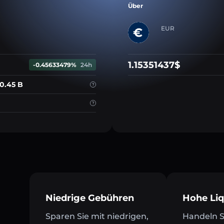
Über
EUR
1.15351437$
-0.45633479%
24h
0.45 B
Niedrige Gebühren
Hohe Liq
Sparen Sie mit niedrigen,
Handeln Si