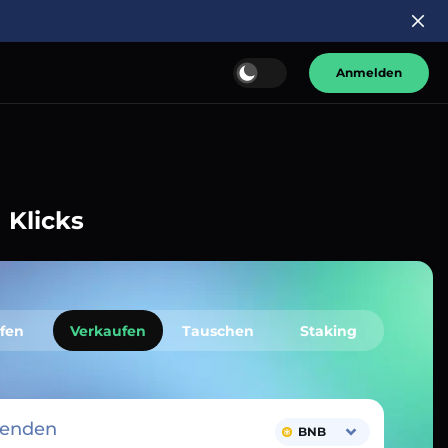
Anmelden
 Klicks
fen
Verkaufen
Tauschen
Staking
senden
BNB