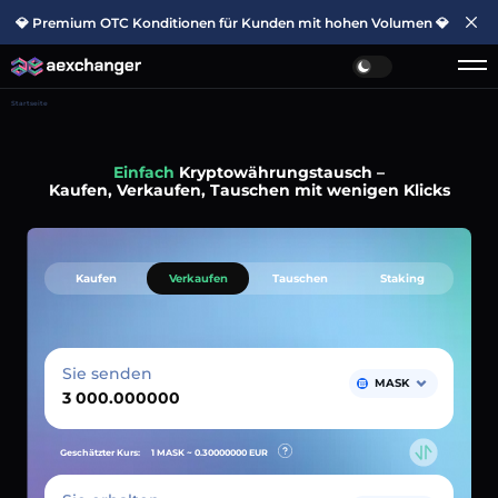
💎 Premium OTC Konditionen für Kunden mit hohen Volumen 💎
Startseite
Einfach
Kryptowährungstausch –
Kaufen, Verkaufen, Tauschen mit wenigen Klicks
Kaufen
Verkaufen
Tauschen
Staking
Sie senden
MASK
Geschätzter Kurs:
1 MASK ~
0.30000000
EUR