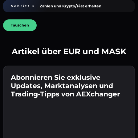
Zahlen und Krypto/Fiat erhalten
Schritt 5
Tauschen
Artikel über EUR und MASK
Erstelle ein starkes Passwort 👉 fahre mit der
Verifizierung fort.
Abonnieren Sie exklusive
Gib deine Krypto-Wallet-Adresse ein 👉 fahre
Sende die Einzahlung 👉 erhalte Krypto oder
mit dem nächsten Schritt fort.
Updates, Marktanalysen und
Fiat in deiner Wallet.
Bestätige deine Identität 👉 fahre mit dem
Trading-Tipps von AEXchanger
letzten Schritt fort.