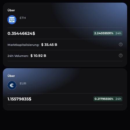
Über
ETH
0.35446624$
2.24059591%
24h
$ 35.45 B
Marktkapitalisierung:
$ 10.92 B
24h-Volumen:
Über
EUR
1.15579835$
0.21795556%
24h