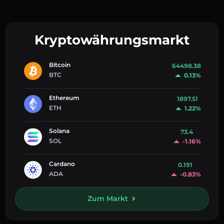
Kryptowährungsmarkt
Bitcoin
64498.38
BTC
0.13%
Ethereum
1897.51
ETH
1.22%
Solana
73.4
SOL
-1.16%
Cardano
0.191
ADA
-0.83%
Zum Markt