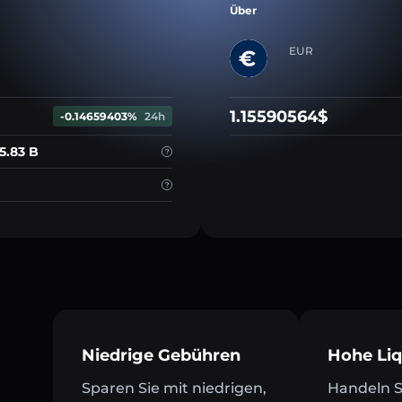
Über
EUR
1.15590564$
-0.14659403%
24h
5.83 B
Niedrige Gebühren
Hohe Liq
Sparen Sie mit niedrigen,
Handeln Si