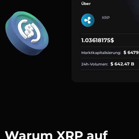
Über
XRP
1.03618175$
$ 6479
Marktkapitalisierung:
$ 642.47 B
24h-Volumen:
Warum XRP auf