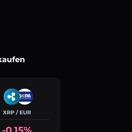
kaufen
XRP / EUR
-0.15%