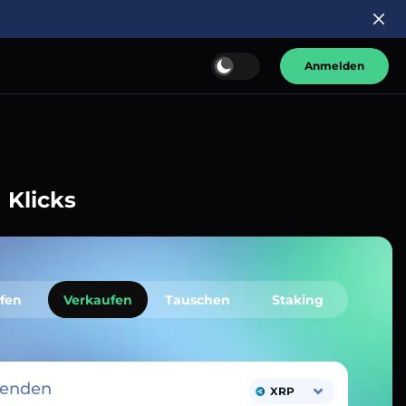
Anmelden
 Klicks
fen
Verkaufen
Tauschen
Staking
senden
XRP