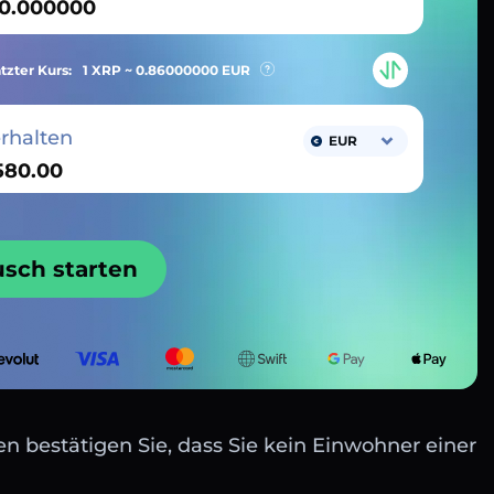
tzter Kurs:
1 XRP ~
0.86000000
EUR
erhalten
EUR
usch starten
n bestätigen Sie, dass Sie kein Einwohner einer