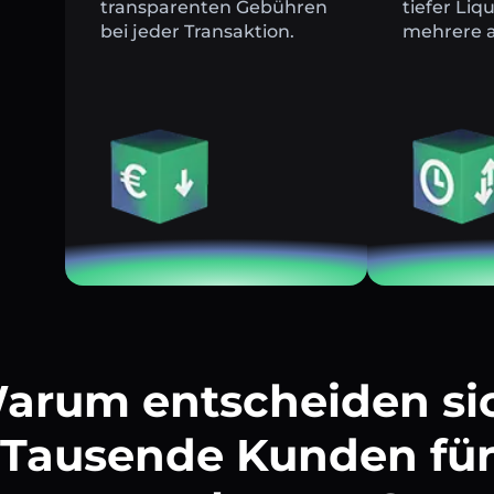
transparenten Gebühren
tiefer Liq
bei jeder Transaktion.
mehrere a
arum entscheiden si
Tausende Kunden fü