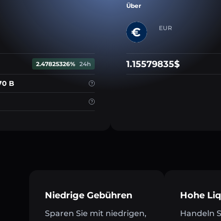
Über
EUR
1.15579835$
2.47825326%
24h
70 B
Niedrige Gebühren
Hohe Liq
Sparen Sie mit niedrigen,
Handeln Si