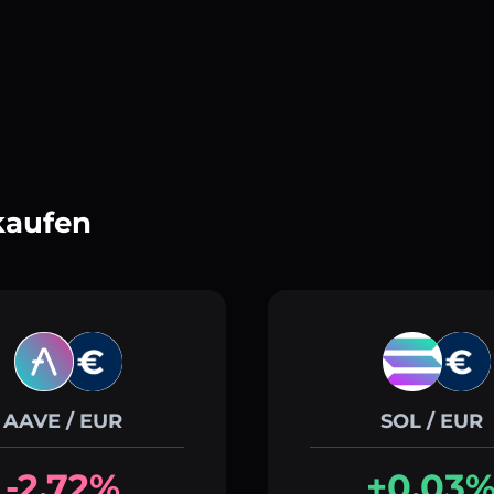
kaufen
AAVE / EUR
SOL / EUR
-2.72%
+0.03