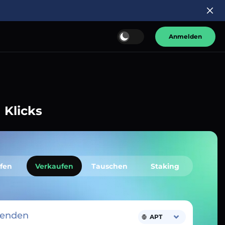
Anmelden
 Klicks
fen
Verkaufen
Tauschen
Staking
senden
APT