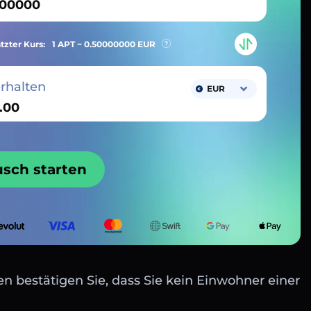
tzter Kurs:
1 APT ~
0.50000000
EUR
erhalten
EUR
usch starten
n bestätigen Sie, dass Sie kein Einwohner einer