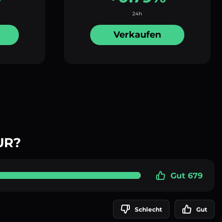
24h
Verkaufen
UR?
Gut 679
Schlecht
Gut