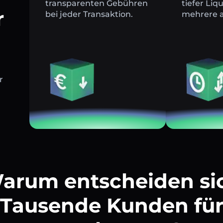
transparenten Gebühren
tiefer Liq
r
bei jeder Transaktion.
mehrere a
r
arum entscheiden si
Tausende Kunden fü