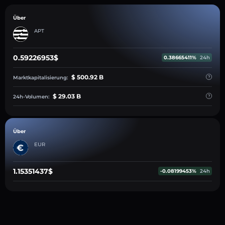
Über
APT
0.59226953$
0.38665411%
24h
$ 500.92 B
Marktkapitalisierung:
$ 29.03 B
24h-Volumen:
Über
EUR
1.15351437$
-0.08199453%
24h