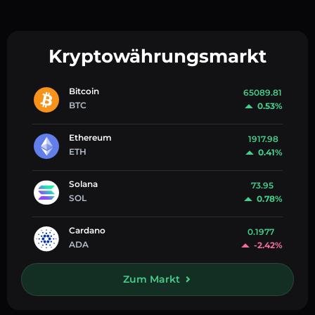
Kryptowährungsmarkt
Bitcoin
65089.81
BTC
0.53%
Ethereum
1917.98
ETH
0.41%
Solana
73.95
SOL
0.78%
Cardano
0.1977
ADA
-2.42%
Zum Markt