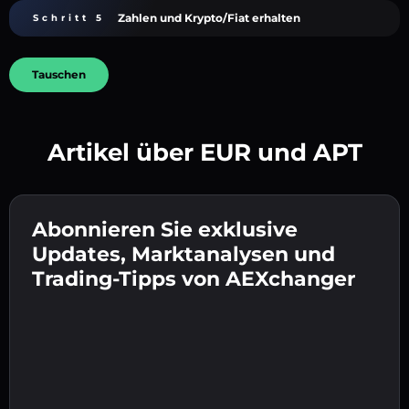
Zahlen und Krypto/Fiat erhalten
Schritt 5
Tauschen
Artikel über EUR und APT
Erstelle ein starkes Passwort 👉 fahre mit der
Verifizierung fort.
Abonnieren Sie exklusive
Gib deine Krypto-Wallet-Adresse ein 👉 fahre
Sende die Einzahlung 👉 erhalte Krypto oder
mit dem nächsten Schritt fort.
Updates, Marktanalysen und
Fiat in deiner Wallet.
Bestätige deine Identität 👉 fahre mit dem
Trading-Tipps von AEXchanger
letzten Schritt fort.