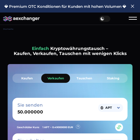
💎 Premium OTC Konditionen für Kunden mit hohen Volumen 💎
Startseite
Einfach
Kryptowährungstausch –
Kaufen, Verkaufen, Tauschen mit wenigen Klicks
Kaufen
Verkaufen
Tauschen
Staking
Sie senden
APT
Geschätzter Kurs:
1 APT ~
0.49000000
EUR