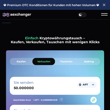
💎 Premium OTC Konditionen für Kunden mit hohen Volumen 💎
Startseite
Einfach
Kryptowährungstausch –
Kaufen, Verkaufen, Tauschen mit wenigen Klicks
Kaufen
Verkaufen
Tauschen
Staking
Sie senden
APT
Geschätzter Kurs:
1 APT ~
0.49000000
EUR