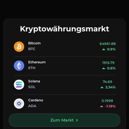
Kryptowährungsmarkt
Bitcoin
64961.88
BTC
0.9%
Ethereum
1915.79
ETH
0.6%
Solana
74.69
SOL
2.34%
Cardano
0.1998
ADA
-1.19%
Zum Markt