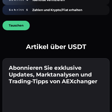
Zahlen und Krypto/Fiat erhalten
Schritt 5
Tauschen
Artikel über USDT
Erstelle ein starkes Passwort 👉 fahre mit der
Verifizierung fort.
Abonnieren Sie exklusive
Gib deine Krypto-Wallet-Adresse ein 👉 fahre
Sende die Einzahlung 👉 erhalte Krypto oder
mit dem nächsten Schritt fort.
Updates, Marktanalysen und
Fiat in deiner Wallet.
Bestätige deine Identität 👉 fahre mit dem
Trading-Tipps von AEXchanger
letzten Schritt fort.