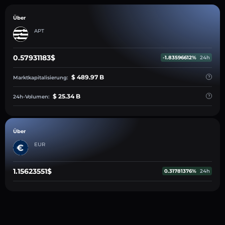
Über
APT
0.57931183$
-1.83596612%
24h
$ 489.97 B
Marktkapitalisierung:
$ 25.34 B
24h-Volumen:
Über
EUR
1.15623551$
0.31781376%
24h